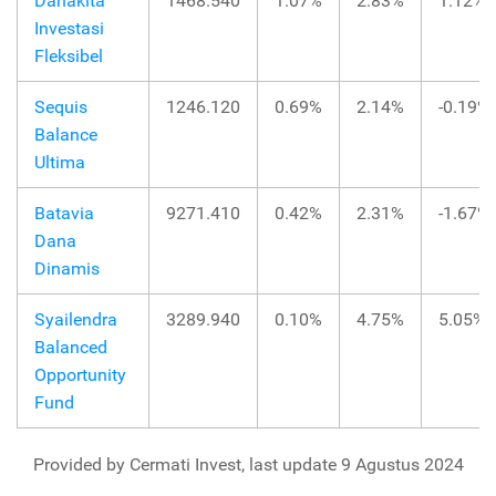
Danakita
1468.540
1.07%
2.83%
1.12%
Investasi
Fleksibel
Sequis
1246.120
0.69%
2.14%
-0.19%
Balance
Ultima
Batavia
9271.410
0.42%
2.31%
-1.67%
Dana
Dinamis
Syailendra
3289.940
0.10%
4.75%
5.05%
Balanced
Opportunity
Fund
Provided by Cermati Invest, last update 9 Agustus 2024