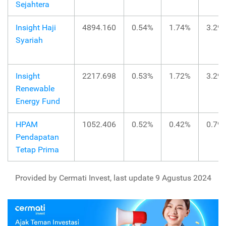
Sejahtera
Insight Haji
4894.160
0.54%
1.74%
3.29
Syariah
Insight
2217.698
0.53%
1.72%
3.29
Renewable
Energy Fund
HPAM
1052.406
0.52%
0.42%
0.79
Pendapatan
Tetap Prima
Provided by Cermati Invest, last update 9 Agustus 2024