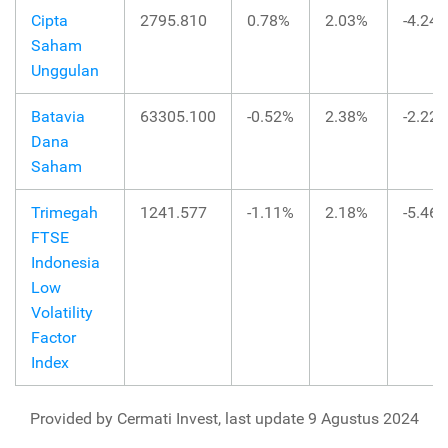
Cipta
2795.810
0.78%
2.03%
-4.24
Saham
Unggulan
Batavia
63305.100
-0.52%
2.38%
-2.22
Dana
Saham
Trimegah
1241.577
-1.11%
2.18%
-5.46
FTSE
Indonesia
Low
Volatility
Factor
Index
Provided by Cermati Invest, last update 9 Agustus 2024