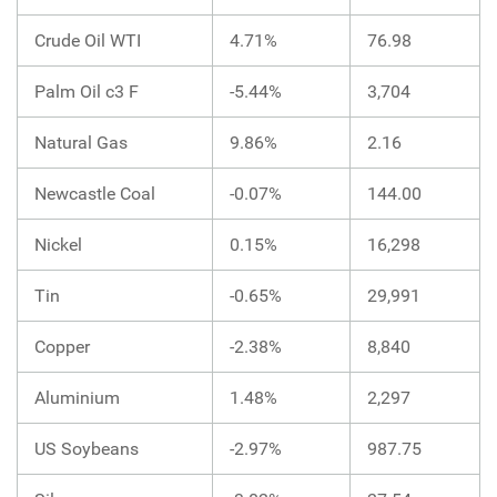
Crude Oil WTI
4.71%
76.98
Palm Oil c3 F
-5.44%
3,704
Natural Gas
9.86%
2.16
Newcastle Coal
-0.07%
144.00
Nickel
0.15%
16,298
Tin
-0.65%
29,991
Copper
-2.38%
8,840
Aluminium
1.48%
2,297
US Soybeans
-2.97%
987.75