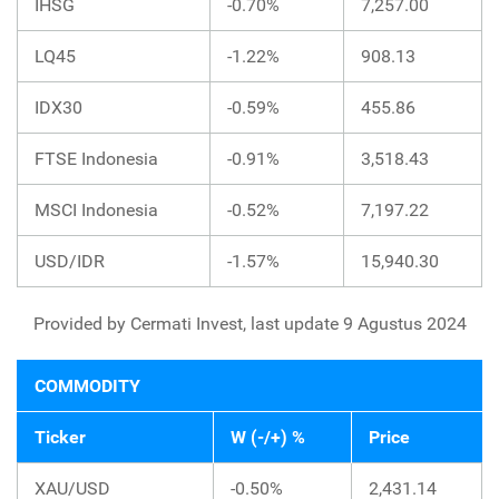
IHSG
-0.70%
7,257.00
LQ45
-1.22%
908.13
IDX30
-0.59%
455.86
FTSE Indonesia
-0.91%
3,518.43
MSCI Indonesia
-0.52%
7,197.22
USD/IDR
-1.57%
15,940.30
Provided by Cermati Invest, last update 9 Agustus 2024
COMMODITY
Ticker
W (-/+) %
Price
XAU/USD
-0.50%
2,431.14