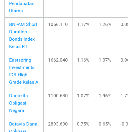
Pendapatan
Utama
BNI-AM Short
1056.110
1.17%
1.26%
0.08
Duration
Bonds Index
Kelas R1
Eastspring
1662.040
1.16%
1.07%
0.96
Investments
IDR High
Grade Kelas A
Danakita
1100.630
1.07%
1.96%
1.71
Obligasi
Negara
Batavia Dana
2893.690
0.75%
0.65%
-0.3
Obligasi