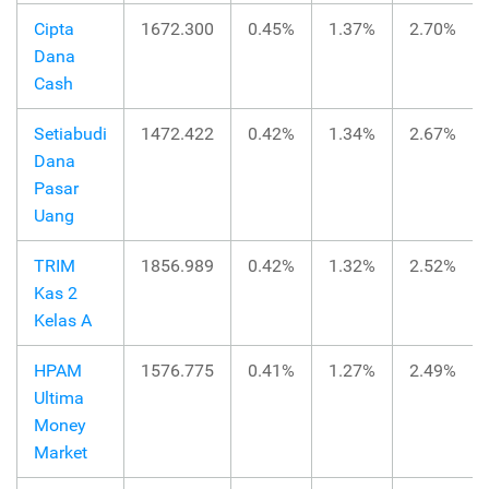
Cipta
1672.300
0.45%
1.37%
2.70%
Dana
Cash
Setiabudi
1472.422
0.42%
1.34%
2.67%
Dana
Pasar
Uang
TRIM
1856.989
0.42%
1.32%
2.52%
Kas 2
Kelas A
HPAM
1576.775
0.41%
1.27%
2.49%
Ultima
Money
Market