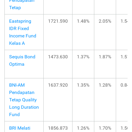
Pendapatan
Tetap
Eastspring
1721.590
1.48%
2.05%
1.54
IDR Fixed
Income Fund
Kelas A
Sequis Bond
1473.630
1.37%
1.87%
1.51
Optima
BNI-AM
1637.920
1.35%
1.28%
0.84
Pendapatan
Tetap Quality
Long Duration
Fund
BRI Melati
1856.873
1.26%
1.70%
1.50