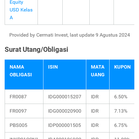
Equity
USD Kelas
A
Provided by Cermati Invest, last update 9 Agustus 2024
Surat Utang/Obligasi
NAMA
ISIN
MATA
KUPON
OBLIGASI
UANG
FR0087
IDG000015207
IDR
6.50%
FR0097
IDG000020900
IDR
7.13%
PBS005
IDP000001505
IDR
6.75%