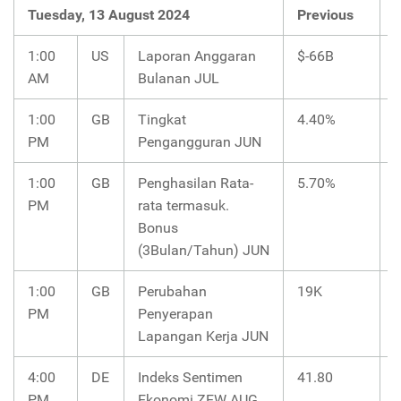
Tuesday, 13 August 2024
Previous
1:00
US
Laporan Anggaran
$-66B
AM
Bulanan JUL
1:00
GB
Tingkat
4.40%
PM
Pengangguran JUN
1:00
GB
Penghasilan Rata-
5.70%
PM
rata termasuk.
Bonus
(3Bulan/Tahun) JUN
1:00
GB
Perubahan
19K
PM
Penyerapan
Lapangan Kerja JUN
4:00
DE
Indeks Sentimen
41.80
3
PM
Ekonomi ZEW AUG