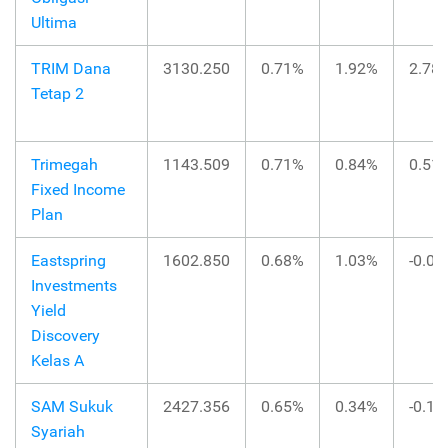
Ultima
TRIM Dana
3130.250
0.71%
1.92%
2.78
Tetap 2
Trimegah
1143.509
0.71%
0.84%
0.51
Fixed Income
Plan
Eastspring
1602.850
0.68%
1.03%
-0.0
Investments
Yield
Discovery
Kelas A
SAM Sukuk
2427.356
0.65%
0.34%
-0.1
Syariah