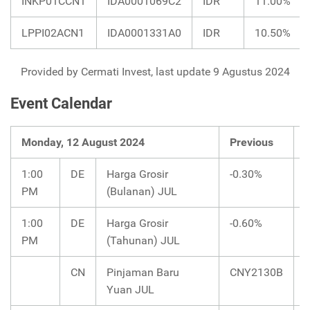
INKP01CCN1
IDA0001069C2
IDR
11.00%
LPPI02ACN1
IDA0001331A0
IDR
10.50%
Provided by Cermati Invest, last update 9 Agustus 2024
Event Calendar
Monday, 12 August 2024
Previous
1:00
DE
Harga Grosir
-0.30%
PM
(Bulanan) JUL
1:00
DE
Harga Grosir
-0.60%
PM
(Tahunan) JUL
CN
Pinjaman Baru
CNY2130B
Yuan JUL