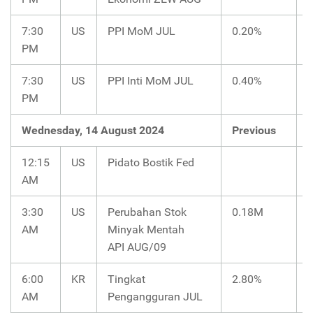
7:30
US
PPI MoM JUL
0.20%
PM
7:30
US
PPI Inti MoM JUL
0.40%
PM
Wednesday, 14 August 2024
Previous
12:15
US
Pidato Bostik Fed
AM
3:30
US
Perubahan Stok
0.18M
AM
Minyak Mentah
API AUG/09
6:00
KR
Tingkat
2.80%
AM
Pengangguran JUL