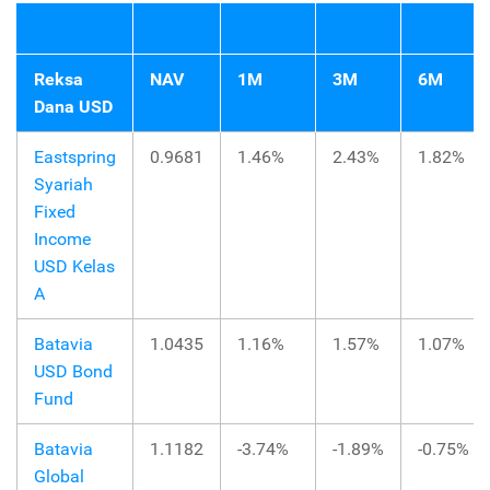
Reksa
NAV
1M
3M
6M
Dana USD
Eastspring
0.9681
1.46%
2.43%
1.82%
Syariah
Fixed
Income
USD Kelas
A
Batavia
1.0435
1.16%
1.57%
1.07%
USD Bond
Fund
Batavia
1.1182
-3.74%
-1.89%
-0.75%
Global