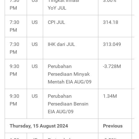
7:30
US
Tingkat Inflasi
3.00%
PM
YoY JUL
7:30
US
CPI JUL
314.18
PM
7:30
US
IHK dari JUL
313.049
PM
9:30
US
Perubahan
-3.728M
PM
Persediaan Minyak
Mentah EIA AUG/09
9:30
US
Perubahan
1.34M
PM
Persediaan Bensin
EIA AUG/09
Thursday, 15 August 2024
Previous