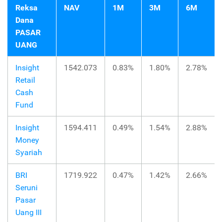
Reksa
NAV
1M
3M
6M
Dana
PASAR
UANG
Insight
1542.073
0.83%
1.80%
2.78%
Retail
Cash
Fund
Insight
1594.411
0.49%
1.54%
2.88%
Money
Syariah
BRI
1719.922
0.47%
1.42%
2.66%
Seruni
Pasar
Uang III