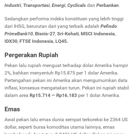
Industri
,
Transportasi
,
Energi
,
Cyclicals
dan
Perbankan
.
Sedangkan performa indeks konstituen yang lebih tinggi
dari IHSG, berurutan dari yang terbaik adalah
Pefindo
PrimeBank10
,
Bisnis-27
,
Sri-Kehati
,
MSCI Indonesia
,
IDX30
,
FTSE Indonesia
,
LQ45.
Pergerakan Rupiah
Pekan lalu rupiah menguat terhadap dolar Amerika hampir
2%, bahkan menyentuh Rp15.875 per 1 dolar Amerika.
Pertengahan pekan ini Amerika akan mengumumkan data
inflasi, konsesus mengatakan turun. Pekan ini rupiah stabil
dalam area
Rp15.714
—
Rp
16.183
per 1 dolar Amerika.
Emas
Awal pekan lalu emas dunia sempat terkoreksi ke 2364 US
dollar, seperti bursa komoditas utama lainnya, emas