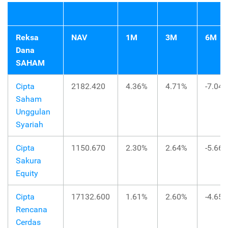
Reksa
NAV
1M
3M
6M
Dana
SAHAM
Cipta
2182.420
4.36%
4.71%
-7.04
Saham
Unggulan
Syariah
Cipta
1150.670
2.30%
2.64%
-5.66
Sakura
Equity
Cipta
17132.600
1.61%
2.60%
-4.65
Rencana
Cerdas