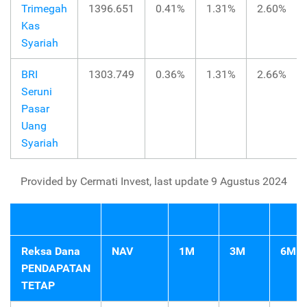
Trimegah
1396.651
0.41%
1.31%
2.60%
Kas
Syariah
BRI
1303.749
0.36%
1.31%
2.66%
Seruni
Pasar
Uang
Syariah
Provided by Cermati Invest, last update 9 Agustus 2024
Reksa Dana
NAV
1M
3M
6M
PENDAPATAN
TETAP