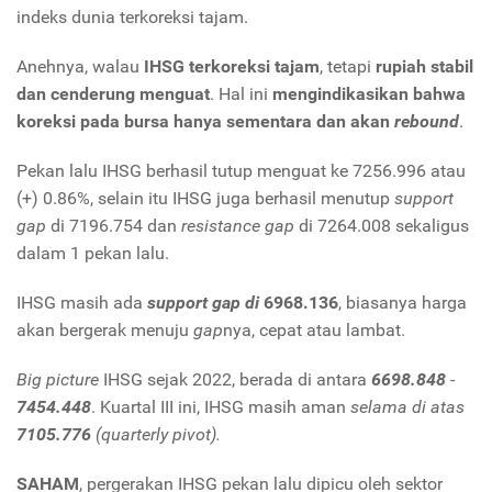
indeks dunia terkoreksi tajam.
Anehnya, walau
IHSG terkoreksi tajam
, tetapi
rupiah stabil
dan cenderung menguat
. Hal ini
mengindikasikan bahwa
koreksi pada bursa hanya sementara dan akan
rebound
.
Pekan lalu IHSG berhasil tutup menguat ke 7256.996 atau
(+) 0.86%, selain itu IHSG juga berhasil menutup
support
gap
di 7196.754 dan
resistance gap
di 7264.008 sekaligus
dalam 1 pekan lalu.
IHSG masih ada
support gap di
6968.136
, biasanya harga
akan bergerak menuju
gap
nya, cepat atau lambat.
Big picture
IHSG sejak 2022, berada di antara
6698.848
-
7454.448
. Kuartal III ini, IHSG masih aman
selama di atas
7105.776
(quarterly pivot).
SAHAM
, pergerakan IHSG pekan lalu dipicu oleh sektor