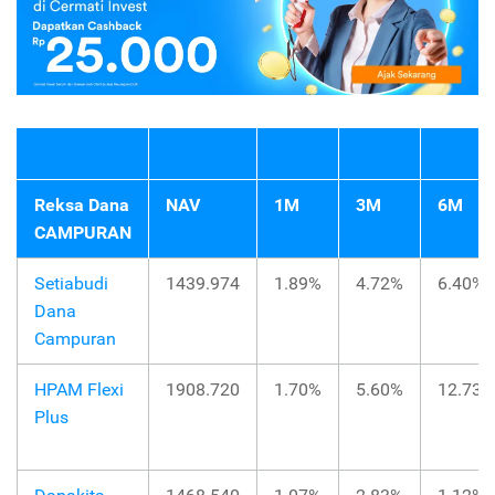
Reksa Dana
NAV
1M
3M
6M
CAMPURAN
Setiabudi
1439.974
1.89%
4.72%
6.40%
Dana
Campuran
HPAM Flexi
1908.720
1.70%
5.60%
12.73%
Plus