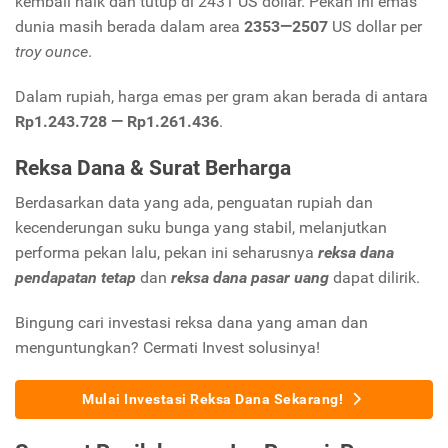
kembali naik dan tutup di 2431 US dollar. Pekan ini emas
dunia masih berada dalam area
2353—2507
US dollar per
troy ounce
.
Dalam rupiah, harga emas per gram akan berada di antara
Rp1.243.728 — Rp
1.261.436
.
Reksa Dana & Surat Berharga
Berdasarkan data yang ada, penguatan rupiah dan
kecenderungan suku bunga yang stabil, melanjutkan
performa pekan lalu, pekan ini seharusnya
reksa dana
pendapatan tetap
dan
reksa dana pasar uang
dapat dilirik.
Bingung cari investasi reksa dana yang aman dan
menguntungkan? Cermati Invest solusinya!
Mulai Investasi Reksa Dana Sekarang!