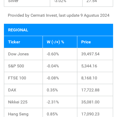
Silver
-3.02%
27.54
Provided by Cermati Invest, last update 9 Agustus 2024
REGIONAL
Ticker
W (-/+) %
Price
Dow Jones
-0.60%
39,497.54
S&P 500
-0.04%
5,344.16
FTSE 100
-0.08%
8,168.10
DAX
0.35%
17,722.88
Nikkei 225
-2.31%
35,081.00
Hang Seng
0.85%
17,090.23