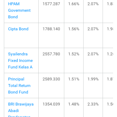
HPAM
1577.287
1.66%
2.07%
1.83
Government
Bond
Cipta Bond
1788.140
1.56%
2.07%
1.98
Syailendra
2557.780
1.52%
2.07%
1.26
Fixed Income
Fund Kelas A
Principal
2589.330
1.51%
1.99%
1.87
Total Return
Bond Fund
BRI Brawijaya
1354.039
1.48%
2.33%
1.50
Abadi