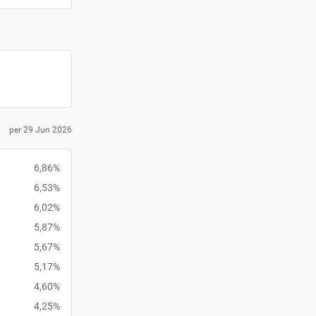
per 29 Jun 2026
6,86%
6,53%
6,02%
5,87%
5,67%
5,17%
4,60%
4,25%