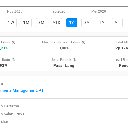
1W
1M
3M
YTD
1Y
3Y
5Y
All
 Tahun
Max. Drawdown 1 Tahun
Total A
,21%
0,00%
Rp 17
 Ratio
Jenis Produk
Level Ris
,93%
Pasar Uang
Ren
si
stments Management, PT
an Pertama
an Selanjutnya
ualan