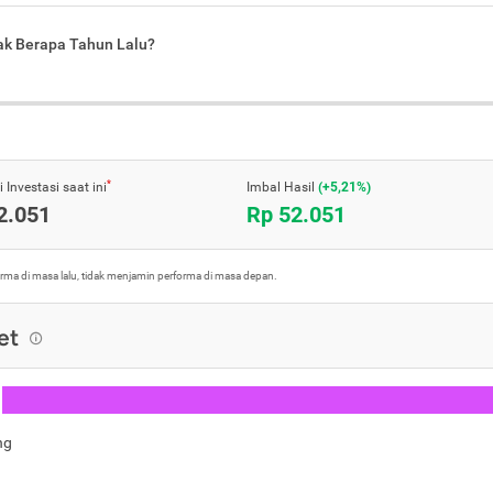
jak Berapa Tahun Lalu?
*
 Investasi saat ini
Imbal Hasil
(+5,21%)
2.051
Rp 52.051
orma di masa lalu, tidak menjamin performa di masa depan.
et
ng