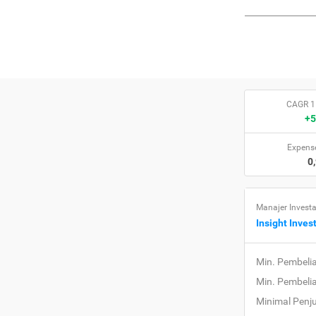
CAGR 1
+5
Expense
0
Manajer Investa
Insight Inve
Min. Pembeli
Min. Pembeli
Minimal Penj