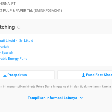
ERNA, PT
AT PULP & PAPER Tbk (SMINKP03ACN1)
tching
ati Likuid - I Sri Likuid
yariah
y Syariah
wable Energy Fund
Prospektus
Fund Fact She
n ini menampilkan kinerja Reksa Dana hingga saat ini dan tidak menjamin kinerja
Tampilkan Informasi Lainnya