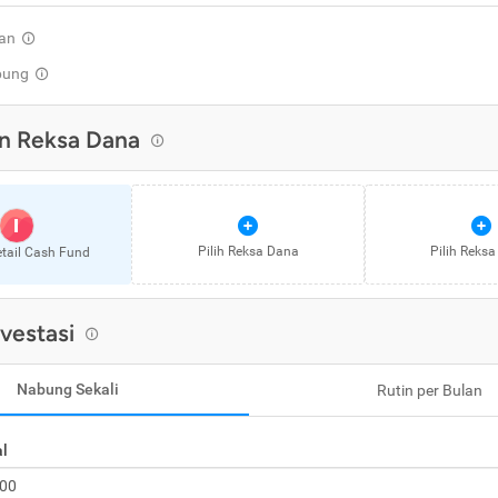
an
pung
n Reksa Dana
I
Pilih Reksa Dana
Pilih Reks
etail Cash Fund
nvestasi
Nabung Sekali
Rutin per Bulan
al