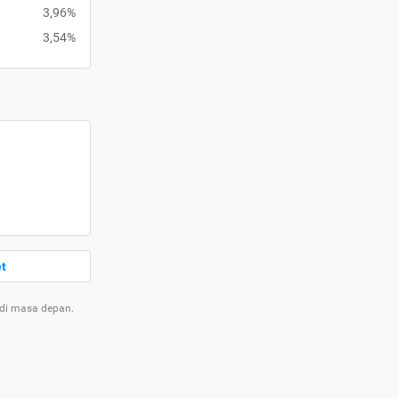
3,96%
3,54%
et
 di masa depan.