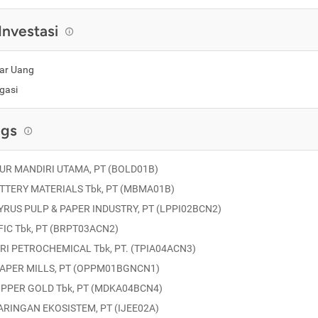
Investasi
ar Uang
gasi
ngs
R MANDIRI UTAMA, PT (BOLD01B)
TERY MATERIALS Tbk, PT (MBMA01B)
RUS PULP & PAPER INDUSTRY, PT (LPPI02BCN2)
FIC Tbk, PT (BRPT03ACN2)
I PETROCHEMICAL Tbk, PT. (TPIA04ACN3)
PAPER MILLS, PT (OPPM01BGNCN1)
PPER GOLD Tbk, PT (MDKA04BCN4)
ARINGAN EKOSISTEM, PT (IJEE02A)