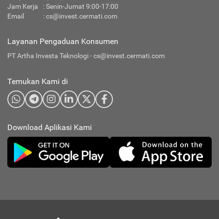
Jam Kerja
: Senin-Jumat 9:00-17:00
Email
:
cs@invest.cermati.com
Layanan Pengaduan Konsumen
PT Artha Investa Teknologi -
cs@invest.cermati.com
Temukan Kami di
Download Aplikasi Kami