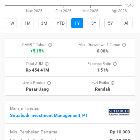
1W
1M
3M
YTD
1Y
3Y
5Y
All
CAGR 1 Tahun
Max. Drawdown 1 Tahun
+5,15%
0,00%
Total AUM
Expense Ratio
Rp 454,41M
1,51%
Jenis Produk
Level Risiko
Pasar Uang
Rendah
Manajer Investasi
Setiabudi Investment Management, PT
Min. Pembelian Pertama
Rp 10.000