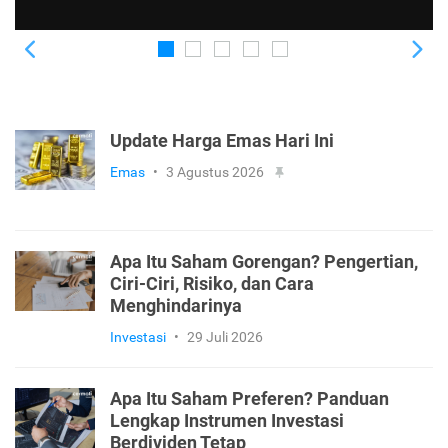
Previous
Ne
Modus Penipuan Silent Call yang Bisa Menjadi
Pintu Masuk Kehilangan Dana Investasi
Update Harga Emas Hari Ini
Emas
•
3 Agustus 2026
Apa Itu Saham Gorengan? Pengertian,
Ciri-Ciri, Risiko, dan Cara
Menghindarinya
Investasi
•
29 Juli 2026
Apa Itu Saham Preferen? Panduan
Lengkap Instrumen Investasi
Berdividen Tetap