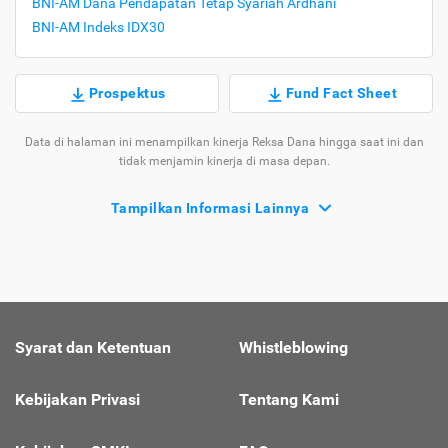
BNI-AM Dana Pendapatan Tetap Syariah Ardhani
BNI-AM Indeks IDX30
Prospektus
Fund Fact Sheet
Data di halaman ini menampilkan kinerja Reksa Dana hingga saat ini dan
tidak menjamin kinerja di masa depan.
Tampilkan Informasi Lainnya
Syarat dan Ketentuan
Whistleblowing
Kebijakan Privasi
Tentang Kami