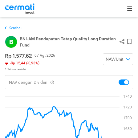
Kembali
BNI-AM Pendapatan Tetap Quality Long Duration
B
Fund
Rp 1.577,62
07 Agt 2026
NAV/Unit
-Rp 15,44 (-0,93%)
1 Tahun terakhir
NAV dengan Dividen
toggle
nav