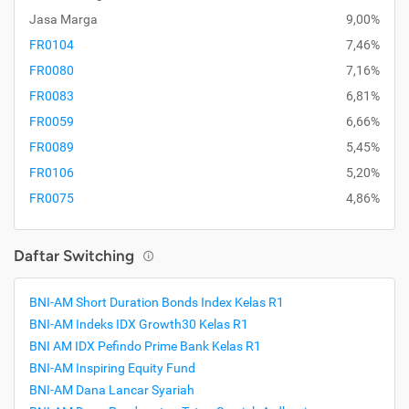
Jasa Marga
9,00%
FR0104
7,46%
FR0080
7,16%
FR0083
6,81%
FR0059
6,66%
FR0089
5,45%
FR0106
5,20%
FR0075
4,86%
Daftar Switching
BNI-AM Short Duration Bonds Index Kelas R1
BNI-AM Indeks IDX Growth30 Kelas R1
BNI AM IDX Pefindo Prime Bank Kelas R1
BNI-AM Inspiring Equity Fund
BNI-AM Dana Lancar Syariah