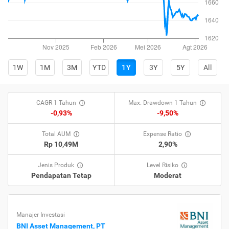
1W
1M
3M
YTD
1Y
3Y
5Y
All
CAGR 1 Tahun
Max. Drawdown 1 Tahun
-0,93%
-9,50%
Total AUM
Expense Ratio
Rp 10,49M
2,90%
Jenis Produk
Level Risiko
Pendapatan Tetap
Moderat
Manajer Investasi
BNI Asset Management, PT