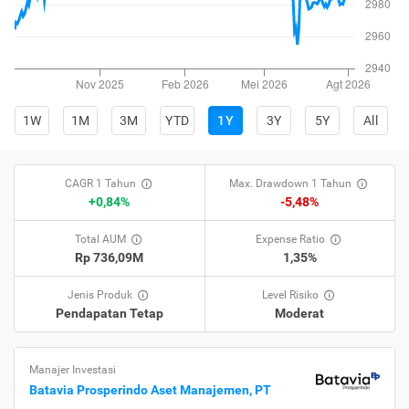
1W
1M
3M
YTD
1Y
3Y
5Y
All
CAGR 1 Tahun
Max. Drawdown 1 Tahun
+0,84%
-5,48%
Total AUM
Expense Ratio
Rp 736,09M
1,35%
Jenis Produk
Level Risiko
Pendapatan Tetap
Moderat
Manajer Investasi
Batavia Prosperindo Aset Manajemen, PT