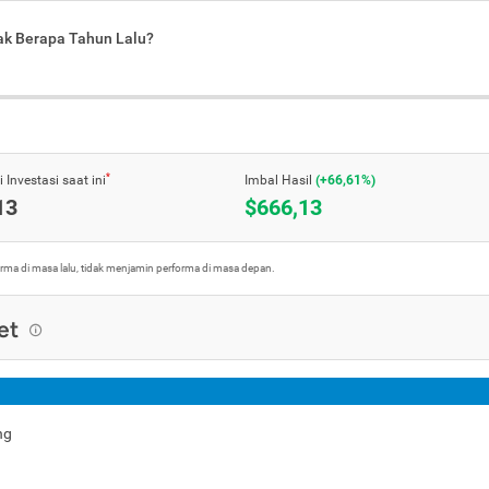
jak Berapa Tahun Lalu?
*
 Investasi saat ini
Imbal Hasil
(+66,61%)
13
$666,13
orma di masa lalu, tidak menjamin performa di masa depan.
et
ng