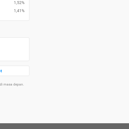
1,52%
1,41%
et
 di masa depan.