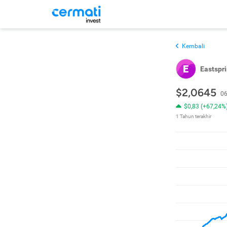
Kembali
E
Eastspri
$2,0645
06
$0,83 (+67,24%
1 Tahun terakhir