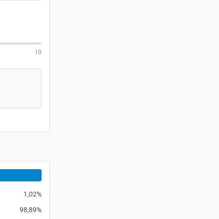
10
1,02%
98,89%