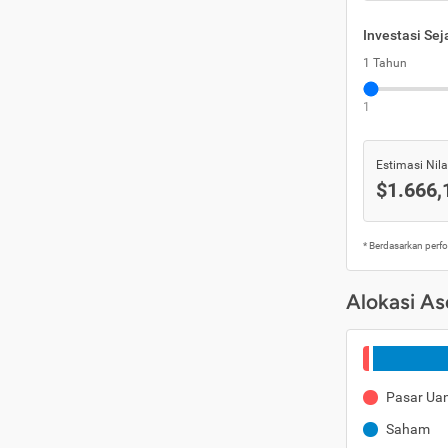
Investasi Se
1 Tahun
1
Estimasi Nilai
$1.666,
* Berdasarkan perf
Alokasi As
Pasar Ua
Saham