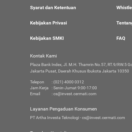
Syarat dan Ketentuan
Whistl
Kebijakan Privasi
Tentan
Kebijakan SMKI
FAQ
Kontak Kami
Plaza Bank Index, Jl. M.H. Thamrin No.57, RT.9/RW.5 G
Jakarta Pusat, Daerah Khusus Ibukota Jakarta 10350
Telepon
: (021) 4000 0312
Jam Kerja
: Senin-Jumat 9:00-17:00
Email
:
cs@invest.cermati.com
Layanan Pengaduan Konsumen
PT Artha Investa Teknologi -
cs@invest.cermati.com