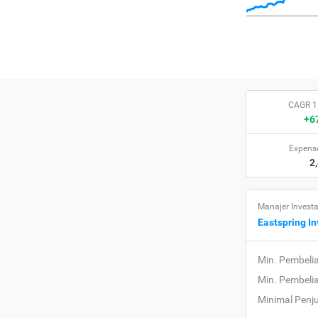
CAGR 1
+6
Expense
2
Manajer Investa
Eastspring I
Min. Pembeli
Min. Pembeli
Minimal Penj