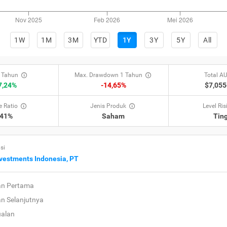
1W
1M
3M
YTD
1Y
3Y
5Y
All
 Tahun
Max. Drawdown 1 Tahun
Total A
7,24%
-14,65%
$7,05
 Ratio
Jenis Produk
Level Ris
,41%
Saham
Ting
si
nvestments Indonesia, PT
an Pertama
an Selanjutnya
ualan