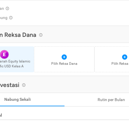
an
pung
n Reksa Dana
E
ariah Equity Islamic
Pilih Reksa Dana
Pilih Reks
fic USD Kelas A
nvestasi
Nabung Sekali
Rutin per Bulan
al