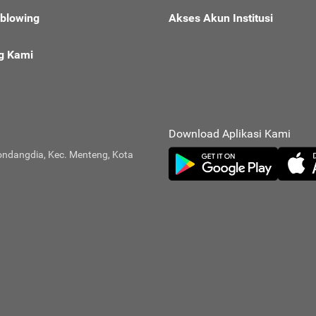
eblowing
Akses Akun Institusi
g Kami
Download Aplikasi Kami
ondangdia, Kec. Menteng, Kota