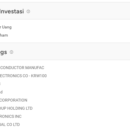
Investasi
r Uang
aham
ngs
ICONDUCTOR MANUFAC
ECTRONICS CO - KRW100
C
td
NCORPORATION
OUP HOLDING LTD
RONICS INC
IAL CO LTD