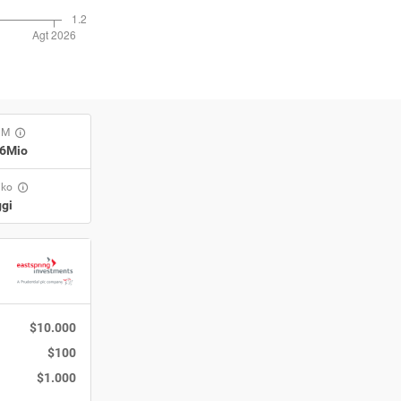
UM
56Mio
iko
gi
$10.000
$100
$1.000