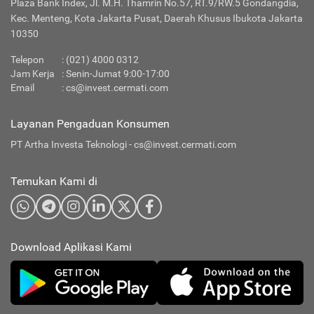
Plaza Bank Index, Jl. M.H. Thamrin No.57, RT.9/RW.5 Gondangdia,
Kec. Menteng, Kota Jakarta Pusat, Daerah Khusus Ibukota Jakarta
10350
Telepon
:
(021) 4000 0312
Jam Kerja
: Senin-Jumat 9:00-17:00
Email
:
cs@invest.cermati.com
Layanan Pengaduan Konsumen
PT Artha Investa Teknologi -
cs@invest.cermati.com
Temukan Kami di
Download Aplikasi Kami