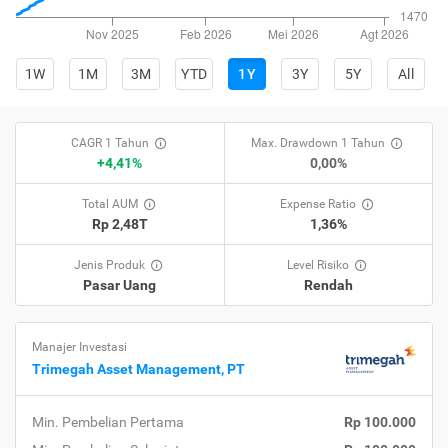
1W
1M
3M
YTD
1Y
3Y
5Y
All
CAGR 1 Tahun
Max. Drawdown 1 Tahun
+4,41%
0,00%
Total AUM
Expense Ratio
Rp 2,48T
1,36%
Jenis Produk
Level Risiko
Pasar Uang
Rendah
Manajer Investasi
Trimegah Asset Management, PT
Min. Pembelian Pertama
Rp 100.000