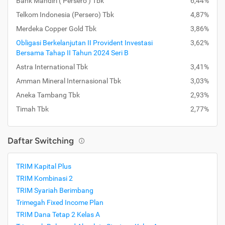
Bank Mandiri ( Persero ) Tbk
6,44%
Telkom Indonesia (Persero) Tbk
4,87%
Merdeka Copper Gold Tbk
3,86%
Obligasi Berkelanjutan II Provident Investasi
3,62%
Bersama Tahap II Tahun 2024 Seri B
Astra International Tbk
3,41%
Amman Mineral Internasional Tbk
3,03%
Aneka Tambang Tbk
2,93%
Timah Tbk
2,77%
Daftar Switching
TRIM Kapital Plus
TRIM Kombinasi 2
TRIM Syariah Berimbang
Trimegah Fixed Income Plan
TRIM Dana Tetap 2 Kelas A