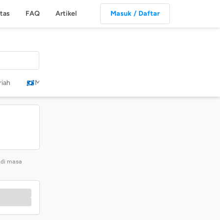
itas
FAQ
Artikel
Masuk / Daftar
riah
Membagikan Dividen
Campuran
USD
 di masa