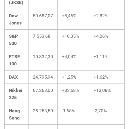
(JKSE)
Dow
50.687,07
+5,46%
+2,82%
Jones
S&P
7.553,68
+10,35%
+4,06%
500
FTSE
10.332,30
+4,04%
+1,11%
100
DAX
24.795,94
+1,25%
+1,62%
Nikkei
67.263,00
+33,68%
+13,08%
225
Hang
25.253,50
-1,68%
-2,70%
Seng