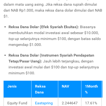
dalam mata uang asing. Jika reksa dana rupiah dimulai
dari NAB Rp1.000, maka reksa dana dolar dimulai dari NAB
$1.
Reksa Dana Dolar (Efek Syariah Ekuitas):
Biasanya
membutuhkan modal investasi awal sebesar $10.000,
top-up
selanjutnya minimum $100, dengan batas saldo
mengendap $1.000.
Reksa Dana Dolar (Instrumen Syariah Pendapatan
Tetap/Pasar Uang):
Jauh lebih terjangkau, dengan
investasi awal mulai dari $100 dan
top-up
selanjutnya
minimum $100.
Jenis
Reksa
NAV
1Month
Dana
%
Equity Fund
Eastspring
2.244647
17.61%