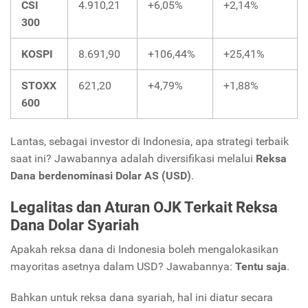
CSI
4.910,21
+6,05%
+2,14%
300
KOSPI
8.691,90
+106,44%
+25,41%
STOXX
621,20
+4,79%
+1,88%
600
Lantas, sebagai investor di Indonesia, apa strategi terbaik
saat ini? Jawabannya adalah diversifikasi melalui
Reksa
Dana berdenominasi Dolar AS (USD)
.
Legalitas dan Aturan OJK Terkait Reksa
Dana Dolar Syariah
Apakah reksa dana di Indonesia boleh mengalokasikan
mayoritas asetnya dalam USD? Jawabannya:
Tentu saja
.
Bahkan untuk reksa dana syariah, hal ini diatur secara