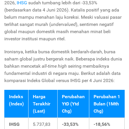
2026,
IHSG
sudah tumbang lebih dari -33,53%
(berdasarkan data 4 Juni 2026). Katalis positif yang ada
belum mampu menahan laju koreksi. Meski valuasi pasar
terlihat sangat murah (
undervalued
), sentimen negatif
global maupun domestik masih menahan minat beli
investor institusi maupun ritel.
Ironisnya, ketika bursa domestik berdarah-darah, bursa
saham global justru bergerak naik. Beberapa indeks dunia
bahkan mencetak
all-time high
seiring membaiknya
fundamental industri di negara maju. Berikut adalah data
komparasi Indeks Global versus IHSG per 4 Juni 2026:
Indeks
Harga
Perubahan
Perubahan 1
(Index)
Terakhir
YtD (Ytd
Bulan (1Mth
(Last)
Chg)
Chg)
IHSG
5.737,83
-33,53%
-18,56%