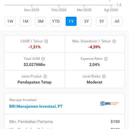
1W
1M
3M
YTD
1Y
3Y
5Y
All
CAGR 1 Tahun
Max. Drawdown 1 Tahun
-1,31%
-4,39%
Total AUM
Expense Ratio
$2,0276Mio
2,04%
Jenis Produk
Level Risiko
Pendapatan Tetap
Moderat
Manajer Investasi
BRI Manajemen Investasi, PT
Min. Pembelian Pertama
$100