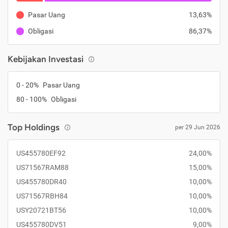
Pasar Uang
13,63%
Obligasi
86,37%
Kebijakan Investasi
0 - 20%
Pasar Uang
80 - 100%
Obligasi
Top Holdings
per 29 Jun 2026
US455780EF92
24,00%
US71567RAM88
15,00%
US455780DR40
10,00%
US71567RBH84
10,00%
USY20721BT56
10,00%
US455780DV51
9,00%