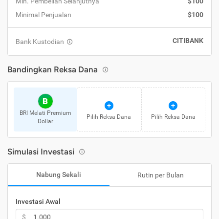
Min. Pembelian Selanjutnya
$100
Minimal Penjualan
$100
CITIBANK
Bank Kustodian
Bandingkan Reksa Dana
B
BRI Melati Premium
Pilih Reksa Dana
Pilih Reksa Dana
Dollar
Simulasi Investasi
Nabung Sekali
Rutin per Bulan
Investasi Awal
$