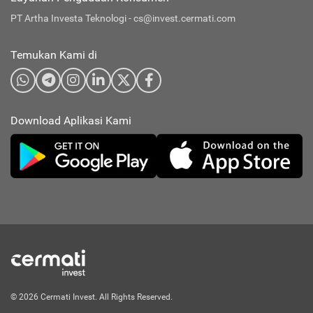
PT Artha Investa Teknologi -
cs@invest.cermati.com
Temukan Kami di
Download Aplikasi Kami
© 2026 Cermati Invest. All Rights Reserved.