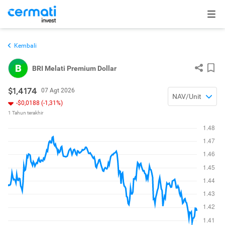
Kembali
B
BRI Melati Premium Dollar
$1,4174
07 Agt 2026
NAV/Unit
-$0,0188 (-1,31%)
1 Tahun terakhir