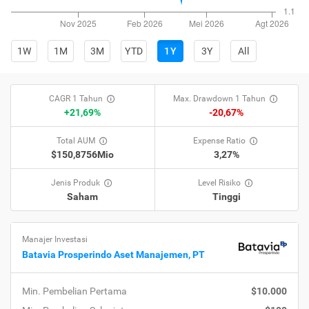
1W
1M
3M
YTD
1Y
3Y
All
CAGR 1 Tahun
Max. Drawdown 1 Tahun
+21,69%
-20,67%
Total AUM
Expense Ratio
$150,8756Mio
3,27%
Jenis Produk
Level Risiko
Saham
Tinggi
Manajer Investasi
Batavia Prosperindo Aset Manajemen, PT
Min. Pembelian Pertama
$10.000