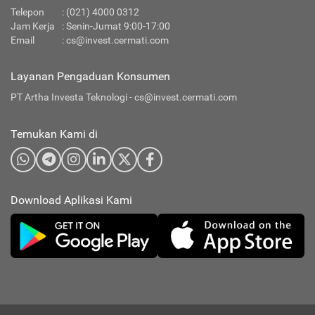
Telepon
: (021) 4000 0312
Jam Kerja
: Senin-Jumat 9:00-17:00
Email
:
cs@invest.cermati.com
Layanan Pengaduan Konsumen
PT Artha Investa Teknologi -
cs@invest.cermati.com
Temukan Kami di
Download Aplikasi Kami