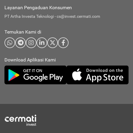
Layanan Pengaduan Konsumen
PT Artha Investa Teknologi -
cs@invest.cermati.com
Temukan Kami di
Download Aplikasi Kami