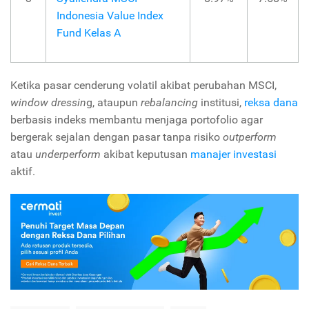
Indonesia Value Index
Fund Kelas A
Ketika pasar cenderung volatil akibat perubahan MSCI,
window dressin
g
, ataupun
rebalancing
institusi,
reksa dana
berbasis indeks membantu menjaga portofolio agar
bergerak sejalan dengan pasar tanpa risiko
outperform
atau
underperform
akibat keputusan
manajer investasi
aktif.