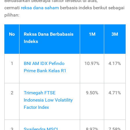
Berdasarkan beberapa faktor tersebut di atas,
cermati
reksa dana saham
berbasis indeks berikut sebagai
pilihan:
No
Reksa Dana Berbabasis
1M
3M
Indeks
1
BNI AM IDX Pefindo
10.97%
4.17%
Prime Bank Kelas R1
2
Trimegah FTSE
9.50%
4.71%
Indonesia Low Volatility
Factor Index
3
Syailendra MSCI
8.97%
7.58%