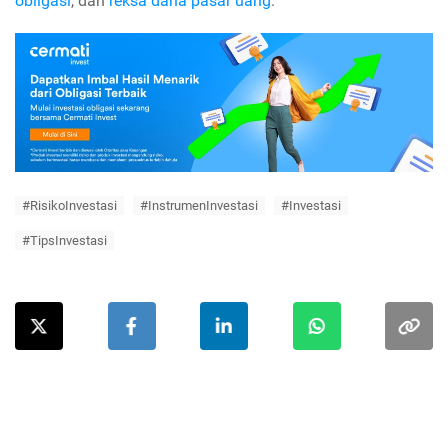
obligasi
, dan
reksa dana pasar uang
.
#RisikoInvestasi
#InstrumenInvestasi
#Investasi
#TipsInvestasi