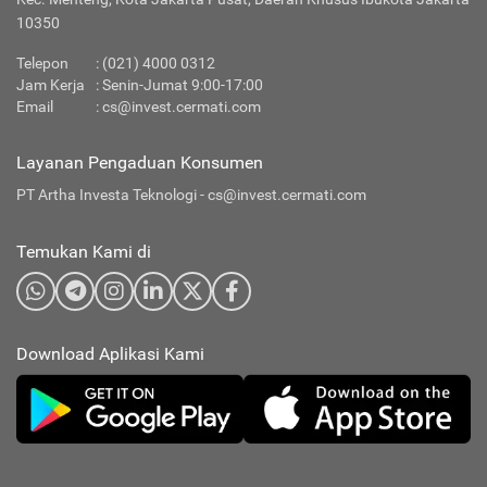
10350
Telepon
:
(021) 4000 0312
Jam Kerja
: Senin-Jumat 9:00-17:00
Email
:
cs@invest.cermati.com
Layanan Pengaduan Konsumen
PT Artha Investa Teknologi -
cs@invest.cermati.com
Temukan Kami di
Download Aplikasi Kami