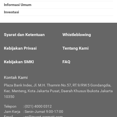
Informasi Umum
Investasi
Syarat dan Ketentuan
Whistleblowing
Kebijakan Privasi
Tentang Kami
Kebijakan SMKI
FAQ
Kontak Kami
Plaza Bank Index, Jl. M.H. Thamrin No.57, RT.9/RW.5 Gondangdia,
Kec. Menteng, Kota Jakarta Pusat, Daerah Khusus Ibukota Jakarta
10350
Telepon
:
(021) 4000 0312
Jam Kerja
: Senin-Jumat 9:00-17:00
Email
:
cs@invest.cermati.com