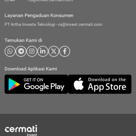
Layanan Pengaduan Konsumen
PT Artha Investa Teknologi -
cs@invest.cermati.com
Temukan Kami di
Download Aplikasi Kami