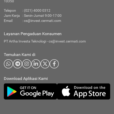
10350
Telepon
: (021) 4000 0312
Jam Kerja
: Senin-Jumat 9:00-17:00
Email
:
cs@invest.cermati.com
Layanan Pengaduan Konsumen
PT Artha Investa Teknologi -
cs@invest.cermati.com
Temukan Kami di
Download Aplikasi Kami