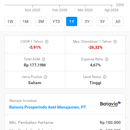
1W
1M
3M
YTD
1Y
3Y
5Y
All
CAGR 1 Tahun
Max. Drawdown 1 Tahun
-5,91%
-26,32%
Total AUM
Expense Ratio
Rp 177,19M
4,67%
Jenis Produk
Level Risiko
Saham
Tinggi
Manajer Investasi
Batavia Prosperindo Aset Manajemen, PT
Min. Pembelian Pertama
Rp 100.000