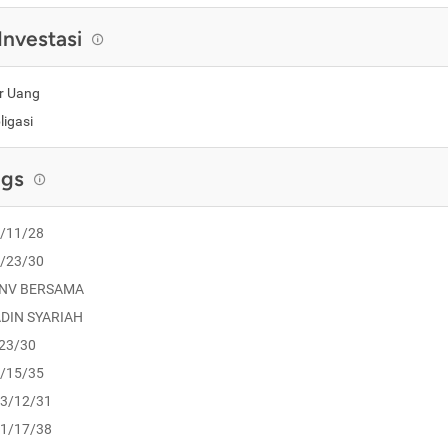
Investasi
r Uang
ligasi
ngs
1/11/28
7/23/30
INV BERSAMA
DIN SYARIAH
/23/30
1/15/35
03/12/31
01/17/38