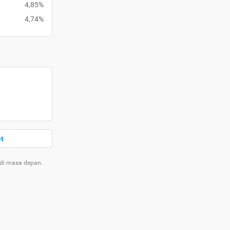
4,85%
4,74%
et
 di masa depan.