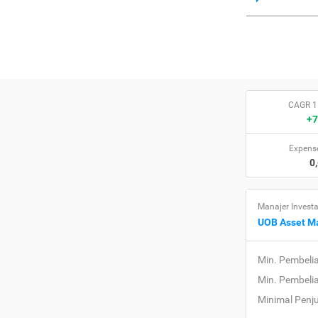
CAGR 1
+7
Expense
0
Manajer Investa
UOB Asset M
Min. Pembeli
Min. Pembeli
Minimal Penj