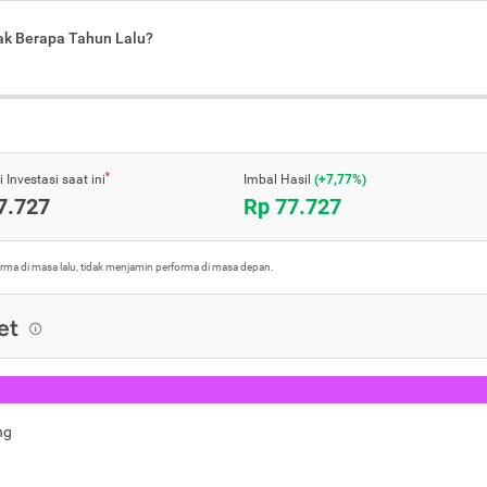
jak Berapa Tahun Lalu?
*
 Investasi saat ini
Imbal Hasil
(+7,77%)
7.727
Rp 77.727
orma di masa lalu, tidak menjamin performa di masa depan.
et
ng