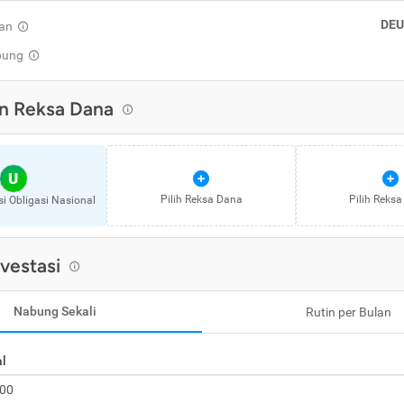
DEU
an
pung
n Reksa Dana
U
Pilih Reksa Dana
Pilih Reks
 Obligasi Nasional
nvestasi
Nabung Sekali
Rutin per Bulan
al