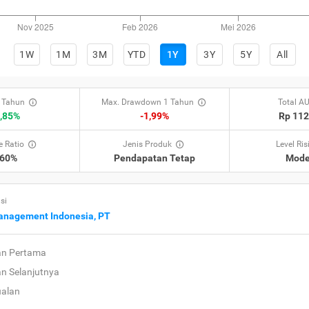
1W
1M
3M
YTD
1Y
3Y
5Y
All
 Tahun
Max. Drawdown 1 Tahun
Total A
,85%
-1,99%
Rp 11
 Ratio
Jenis Produk
Level Ris
,60%
Pendapatan Tetap
Mode
si
anagement Indonesia, PT
an Pertama
an Selanjutnya
ualan