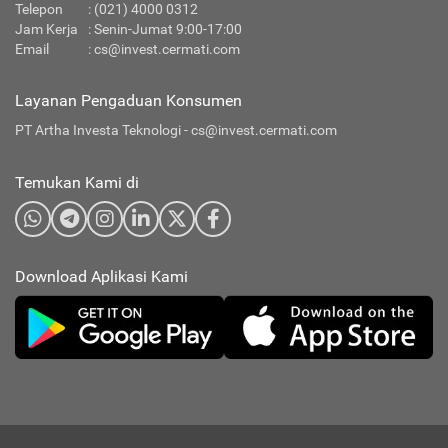
Telepon
: (021) 4000 0312
Jam Kerja
: Senin-Jumat 9:00-17:00
Email
:
cs@invest.cermati.com
Layanan Pengaduan Konsumen
PT Artha Investa Teknologi -
cs@invest.cermati.com
Temukan Kami di
Download Aplikasi Kami