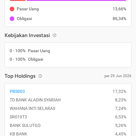
Pasar Uang
13,66%
Obligasi
86,34%
Kebijakan Investasi
0 - 100%
Pasar Uang
0 - 100%
Obligasi
Top Holdings
per 29 Jun 2026
PBS003
17,32%
TD BANK ALADIN SYARIAH
8,23%
WAHANA INTI SELARAS
7,24%
SR019T3
6,53%
BANK SULUTGO
5,26%
KB BANK
4,45%