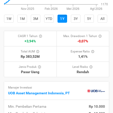
1W
1M
3M
YTD
1Y
3Y
5Y
All
CAGR 1 Tahun
Max. Drawdown 1 Tahun
+3,94%
-0,07%
Total AUM
Expense Ratio
Rp 383,52M
1,41%
Jenis Produk
Level Risiko
Pasar Uang
Rendah
Manajer Investasi
UOB Asset Management Indonesia, PT
Min. Pembelian Pertama
Rp 10.000