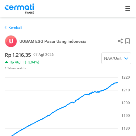
Kembali
U
UOBAM ESG Pasar Uang Indonesia
Rp 1.216,35
07 Agt 2026
NAV/Unit
Rp 46,11 (+3,94%)
1 Tahun terakhir