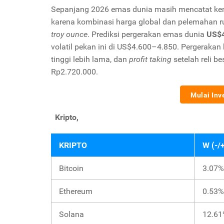
Sepanjang 2026 emas dunia masih mencatat kenai
karena kombinasi harga global dan pelemahan ru
troy ounce
. Prediksi pergerakan emas dunia
US$4
volatil pekan ini di US$4.600–4.850. Pergerakan
tinggi lebih lama, dan
profit taking
setelah reli b
Rp2.720.000.
Mulai Inv
Kripto,
KRIPTO
W (-/
Bitcoin
3.07%
Ethereum
0.53%
Solana
12.6