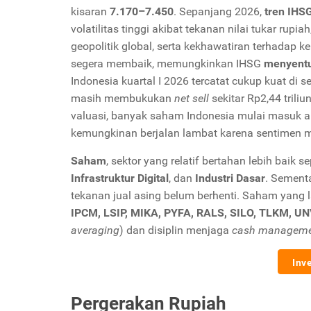
kisaran
7.170–7.450
. Sepanjang 2026,
tren IHS
volatilitas tinggi akibat tekanan nilai tukar rupi
geopolitik global, serta kekhawatiran terhadap k
segera membaik, memungkinkan IHSG
menyentu
Indonesia kuartal I 2026 tercatat cukup kuat di s
masih membukukan
net sell
sekitar Rp2,44 trili
valuasi, banyak saham Indonesia mulai masuk 
kemungkinan berjalan lambat karena sentimen 
Saham
, sektor yang relatif bertahan lebih baik
Infrastruktur Digital
, dan
Industri Dasar
. Sement
tekanan jual asing belum berhenti. Saham yang l
IPCM, LSIP, MIKA, PYFA, RALS, SILO, TLKM, U
averaging
) dan disiplin menjaga
cash managem
Inv
Pergerakan Rupiah