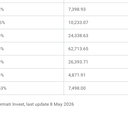
3%
7,398.93
26%
10,233.07
9%
24,338.63
8%
62,713.65
9%
26,393.71
4%
4,871.91
63%
7,498.00
rmati Invest, last update 8 May 2026