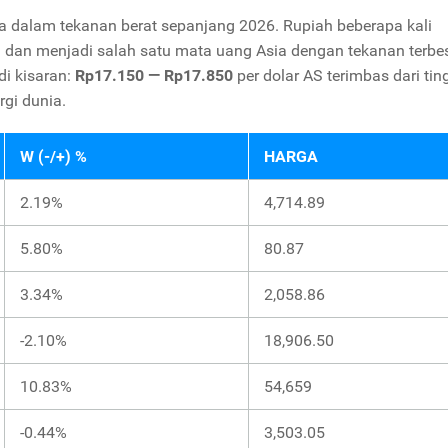
da dalam tekanan berat sepanjang 2026. Rupiah beberapa kali
S dan menjadi salah satu mata uang Asia dengan tekanan terbe
di kisaran:
Rp17.150 — Rp17.850
per dolar AS terimbas dari tin
rgi dunia.
W (-/+) %
HARGA
2.19%
4,714.89
5.80%
80.87
3.34%
2,058.86
-2.10%
18,906.50
10.83%
54,659
-0.44%
3,503.05