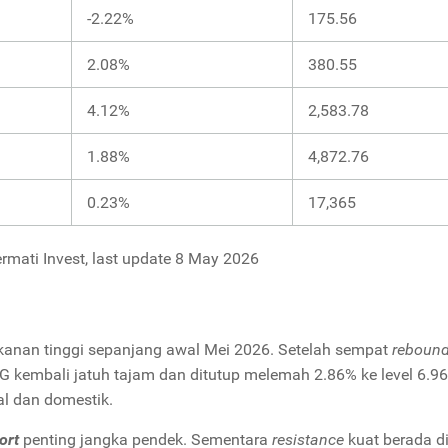
-2.22%
175.56
2.08%
380.55
4.12%
2,583.78
1.88%
4,872.76
0.23%
17,365
rmati Invest, last update 8 May 2026
kanan tinggi sepanjang awal Mei 2026. Setelah sempat
reboun
G kembali jatuh tajam dan ditutup melemah 2.86% ke level 6.9
al dan domestik.
ort
penting jangka pendek. Sementara
resistance
kuat berada d