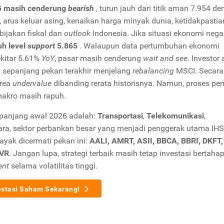
G masih cenderung
bearish
, turun jauh dari titik aman 7.954 d
ah, arus keluar asing, kenaikan harga minyak dunia, ketidakpastia
ebijakan fiskal dan
outlook
Indonesia. Jika situasi ekonomi nega
h level
support
5.865
. Walaupun data pertumbuhan ekonomi
ekitar 5.61%
YoY
, pasar masih cenderung
wait and see
. Investor
un sepanjang pekan terakhir menjelang
rebalancing
MSCI. Secara
area
undervalue
dibanding rerata historisnya. Namun, proses pe
makro masih rapuh.
 sepanjang awal 2026 adalah:
Transportasi
,
Telekomunikasi
,
ara, sektor perbankan besar yang menjadi penggerak utama IHS
ayak dicermati pekan ini:
AALI, AMRT, ASII, BBCA, BBRI, DKFT,
NVR
. Jangan lupa, strategi terbaik masih tetap investasi bertahap
ent
selama volatilitas tinggi.
estasi Saham Sekarang!