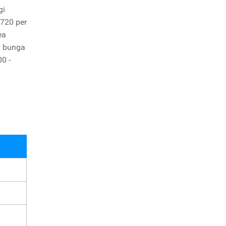
gi
.720 per
ea
u bunga
0 -