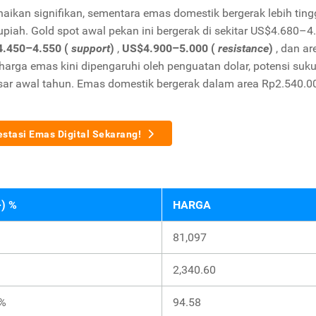
kan signifikan, sementara emas domestik bergerak lebih ting
piah. Gold spot awal pekan ini bergerak di sekitar US$4.680–4
.450–4.550 (
support
)
,
US$4.900–5.000 (
resistance
)
, dan ar
 harga emas kini dipengaruhi oleh penguatan dolar, potensi suk
esar awal tahun. Emas domestik bergerak dalam area Rp2.540.00
estasi Emas Digital Sekarang!
+) %
HARGA
81,097
2,340.60
1%
94.58