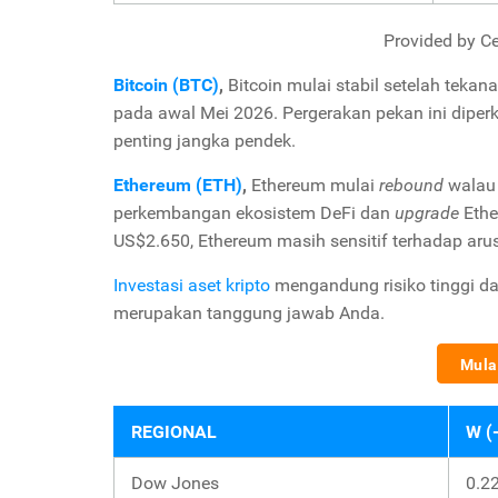
Provided by Ce
Bitcoin (BTC)
,
Bitcoin mulai stabil setelah tekan
pada awal Mei 2026. Pergerakan pekan ini dipe
penting jangka pendek.
Ethereum (ETH)
,
Ethereum mulai
rebound
walau 
perkembangan ekosistem DeFi dan
upgrade
Ethe
US$2.650, Ethereum masih sensitif terhadap aru
Investasi aset kripto
mengandung risiko tinggi da
merupakan tanggung jawab Anda.
Mulai
REGIONAL
W (
Dow Jones
0.2