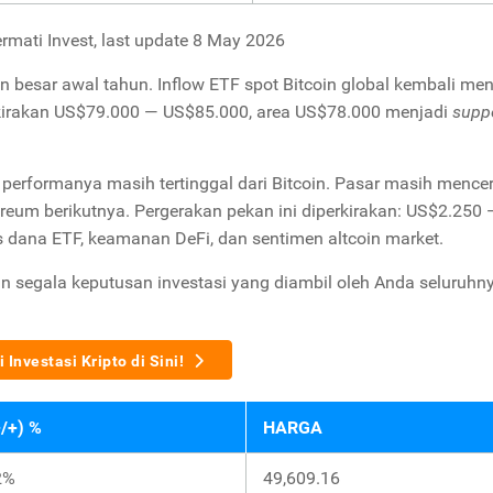
rmati Invest, last update 8 May 2026
an besar awal tahun. Inflow ETF spot Bitcoin global kembali me
rkirakan US$79.000 — US$85.000, area US$78.000 menjadi
supp
performanya masih tertinggal dari Bitcoin. Pasar masih mence
reum berikutnya. Pergerakan pekan ini diperkirakan: US$2.250 
s dana ETF, keamanan DeFi, dan sentimen altcoin market.
n segala keputusan investasi yang diambil oleh Anda seluruhn
 Investasi Kripto di Sini!
-/+) %
HARGA
2%
49,609.16