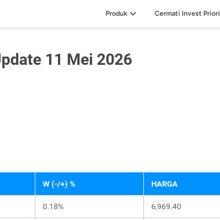
Produk
Cermati Invest Prior
Update 11 Mei 2026
W (-/+) %
HARGA
0.18%
6,969.40