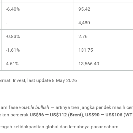
-6.40%
95.42
-
4,480
-0.83%
2.76
-1.61%
131.75
4.61%
13,566.40
rmati Invest, last update 8 May 2026
alam fase
volatile bullish
— artinya tren jangka pendek masih ce
rakan bergerak
US$96 — US$112 (Brent)
,
US$90 — US$106 (WT
engah ketidakpastian global dan lemahnya pasar saham.