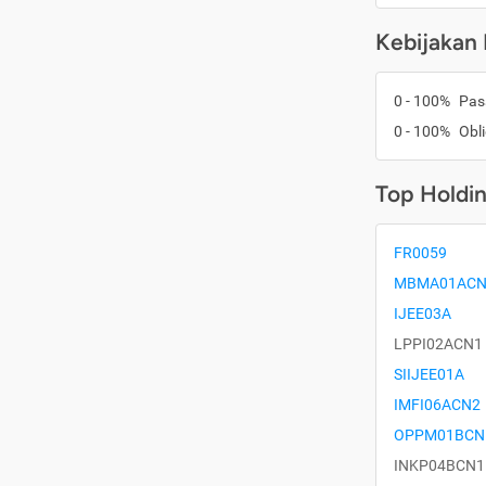
Kebijakan 
0 - 100%
Pas
0 - 100%
Obli
Top Holdi
FR0059
MBMA01ACN
IJEE03A
LPPI02ACN1
SIIJEE01A
IMFI06ACN2
OPPM01BCN
INKP04BCN1