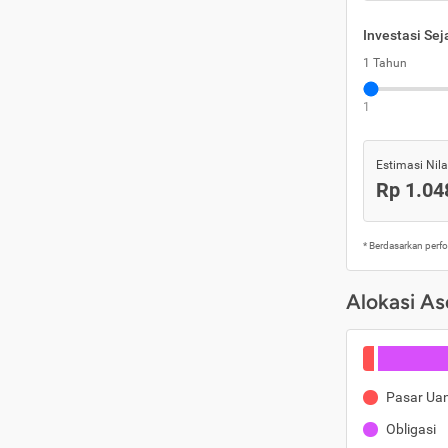
Investasi Se
1 Tahun
1
Estimasi Nilai
Rp 1.04
* Berdasarkan perf
Alokasi As
Pasar Ua
Obligasi