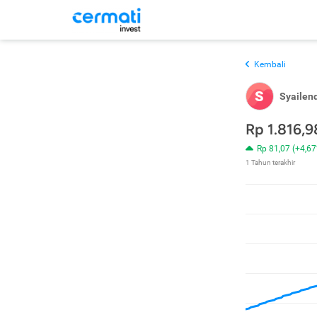
Kembali
S
Syailen
Rp 1.816,9
Rp 81,07 (+4,6
1 Tahun terakhir