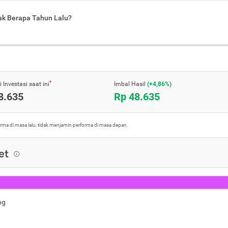
jak Berapa Tahun Lalu?
*
 Investasi saat ini
Imbal Hasil
(+4,86%)
8.635
Rp 48.635
orma di masa lalu, tidak menjamin performa di masa depan.
et
ng