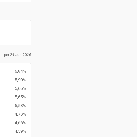
per 29 Jun 2026
6,94%
5,90%
5,66%
5,65%
5,58%
4,73%
4,66%
4,59%