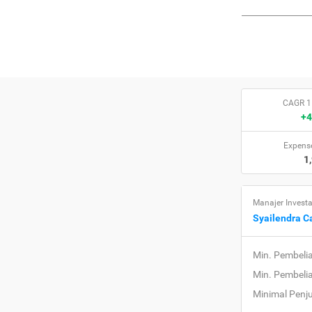
CAGR 1
+4
Expense
1
Manajer Investa
Syailendra Ca
Min. Pembeli
Min. Pembeli
Minimal Penj