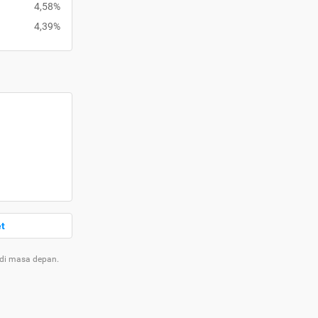
4,58%
4,39%
et
 di masa depan.