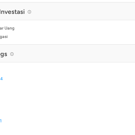
Investasi
ar Uang
gasi
ngs
4
1