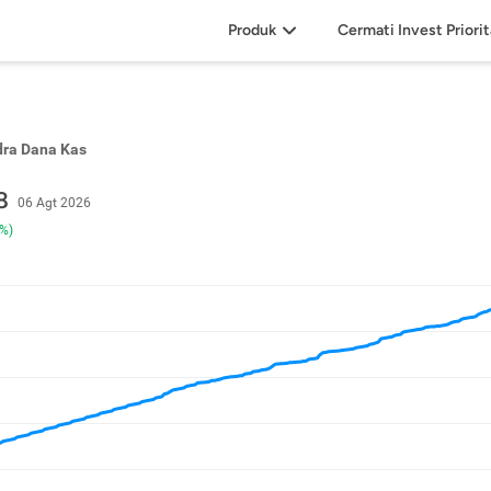
Produk
Cermati Invest Priori
dra Dana Kas
8
06 Agt 2026
7%)