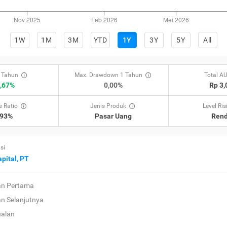
1W
1M
3M
YTD
1Y
3Y
5Y
All
 Tahun
Max. Drawdown 1 Tahun
Total A
,67%
0,00%
Rp 3
 Ratio
Jenis Produk
Level Ris
,93%
Pasar Uang
Ren
si
pital, PT
an Pertama
an Selanjutnya
ualan