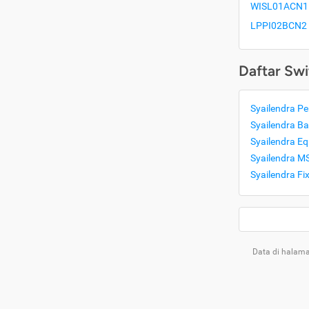
WISL01ACN1
LPPI02BCN2
Daftar Swi
Syailendra P
Syailendra Ba
Syailendra Eq
Syailendra MS
Syailendra Fi
Data di halama