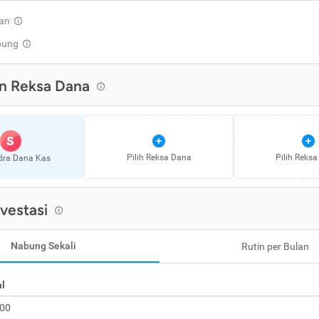
an
pung
n Reksa Dana
S
Pilih Reksa Dana
Pilih Reks
dra Dana Kas
nvestasi
Nabung Sekali
Rutin per Bulan
al