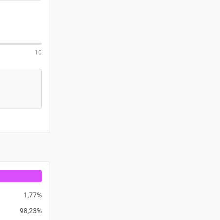
10
1,77%
98,23%