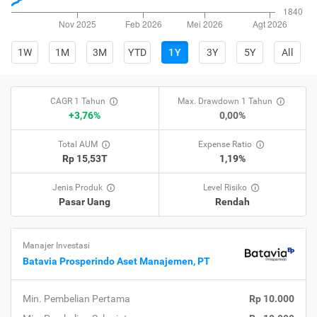
1W
1M
3M
YTD
1Y
3Y
5Y
All
CAGR 1 Tahun
Max. Drawdown 1 Tahun
+3,76%
0,00%
Total AUM
Expense Ratio
Rp 15,53T
1,19%
Jenis Produk
Level Risiko
Pasar Uang
Rendah
Manajer Investasi
Batavia Prosperindo Aset Manajemen, PT
Min. Pembelian Pertama
Rp 10.000