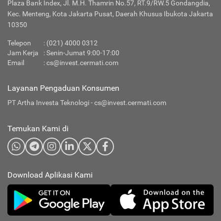
Plaza Bank Index, Jl. M.H. Thamrin No.57, RT.9/RW.5 Gondangdia,
Kec. Menteng, Kota Jakarta Pusat, Daerah Khusus Ibukota Jakarta
10350
Telepon
: (021) 4000 0312
Jam Kerja
: Senin-Jumat 9:00-17:00
Email
:
cs@invest.cermati.com
Layanan Pengaduan Konsumen
PT Artha Investa Teknologi -
cs@invest.cermati.com
Temukan Kami di
Download Aplikasi Kami