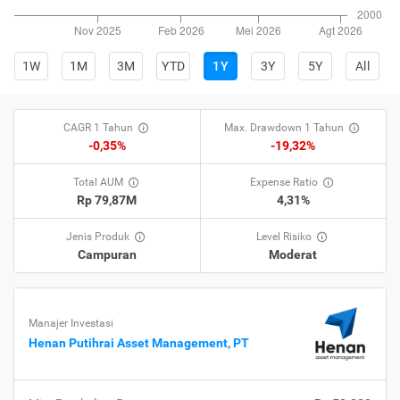
1W
1M
3M
YTD
1Y
3Y
5Y
All
CAGR 1 Tahun
Max. Drawdown 1 Tahun
-0,35%
-19,32%
Total AUM
Expense Ratio
Rp 79,87M
4,31%
Jenis Produk
Level Risiko
Campuran
Moderat
Manajer Investasi
Henan Putihrai Asset Management, PT