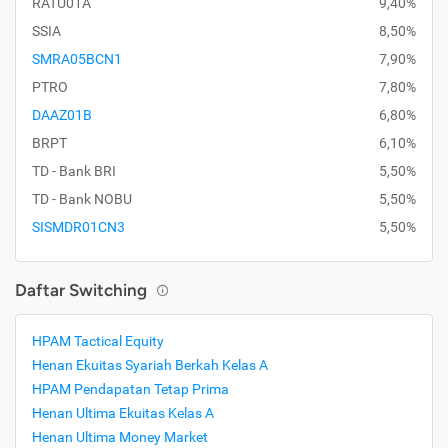
RATU01A
9,40%
SSIA
8,50%
SMRA05BCN1
7,90%
PTRO
7,80%
DAAZ01B
6,80%
BRPT
6,10%
TD - Bank BRI
5,50%
TD - Bank NOBU
5,50%
SISMDR01CN3
5,50%
Daftar Switching
HPAM Tactical Equity
Henan Ekuitas Syariah Berkah Kelas A
HPAM Pendapatan Tetap Prima
Henan Ultima Ekuitas Kelas A
Henan Ultima Money Market