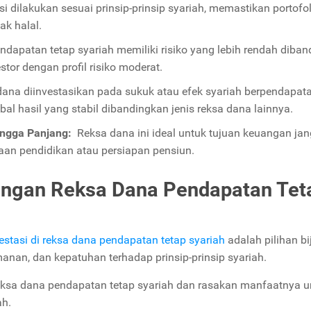
si dilakukan sesuai prinsip-prinsip syariah, memastikan portofol
ak halal.
dapatan tetap syariah memiliki risiko yang lebih rendah diba
tor dengan profil risiko moderat.
ana diinvestasikan pada sukuk atau efek syariah berpendapat
al hasil yang stabil dibandingkan jenis reksa dana lainnya.
ingga Panjang:
Reksa dana ini ideal untuk tujuan keuangan ja
aan pendidikan atau persiapan pensiun.
engan Reksa Dana Pendapatan Tet
estasi di reksa dana pendapatan tetap syariah
adalah pilihan bi
nan, dan kepatuhan terhadap prinsip-prinsip syariah.
 reksa dana pendapatan tetap syariah dan rasakan manfaatnya u
ah.