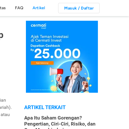
itas
FAQ
Artikel
Masuk / Daftar
p
ian
ARTIKEL TERKAIT
riah).
 atau
Apa Itu Saham Gorengan?
Pengertian, Ciri-Ciri, Risiko, dan