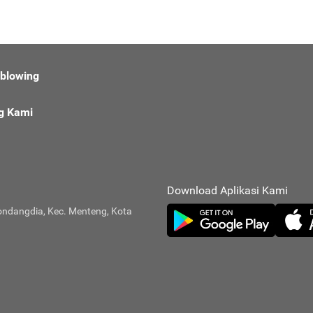
eblowing
g Kami
Download Aplikasi Kami
ondangdia, Kec. Menteng, Kota