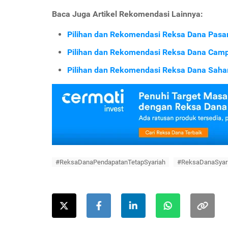
Baca Juga Artikel Rekomendasi Lainnya:
Pilihan dan Rekomendasi Reksa Dana Pasar
Pilihan dan Rekomendasi Reksa Dana Camp
Pilihan dan Rekomendasi Reksa Dana Saha
#ReksaDanaPendapatanTetapSyariah
#ReksaDanaSyar