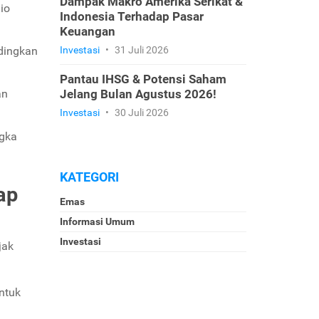
Dampak Makro Amerika Serikat &
io
Indonesia Terhadap Pasar
Keuangan
ndingkan
Investasi
•
31 Juli 2026
Pantau IHSG & Potensi Saham
an
Jelang Bulan Agustus 2026!
Investasi
•
30 Juli 2026
ngka
KATEGORI
ap
Emas
Informasi Umum
Investasi
jak
ntuk