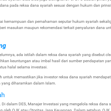
ana pada reksa dana syariah sesuai dengan hukum dan prins
nyai kemampuan dan pemahaman seputar hukum syariah sekali
eri masukan maupun rekomendasi terkait penyaluran dana un
ng
elumnya, ada istilah dalam reksa dana syariah yang disebut
cle
sihkan keuntungan atau imbal hasil dari sumber pendapatan yan
atus halal selama investasi.
h untuk memastikan jika investor reksa dana syariah mendapa
ain yang diharamkan dalam Islam.
ah
S. Di dalam DES, Manajer Investasi yang mengelola reksa dana 
n oleh OJK atau Otoritas Jasa Keuangan. Dalam setahun, OJK 