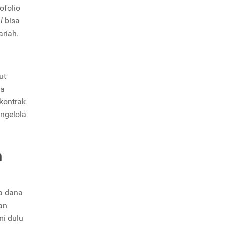
ofolio
al
bisa
ariah.
ut
sa
kontrak
engelola
h
sa dana
gan
mi dulu