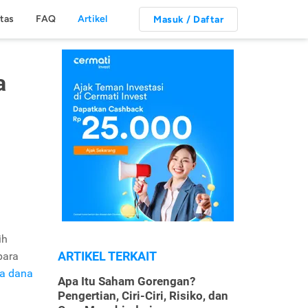
itas
FAQ
Artikel
Masuk / Daftar
a
ih
ARTIKEL TERKAIT
para
sa dana
Apa Itu Saham Gorengan?
Pengertian, Ciri-Ciri, Risiko, dan