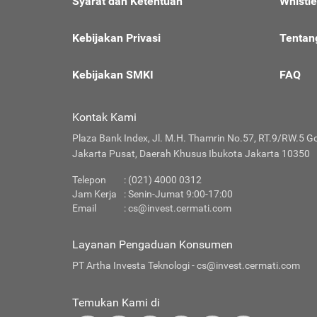
Syarat dan Ketentuan
Whistl
Kebijakan Privasi
Tentan
Kebijakan SMKI
FAQ
Kontak Kami
Plaza Bank Index, Jl. M.H. Thamrin No.57, RT.9/RW.5 G
Jakarta Pusat, Daerah Khusus Ibukota Jakarta 10350
Telepon
: (021) 4000 0312
Jam Kerja
: Senin-Jumat 9:00-17:00
Email
:
cs@invest.cermati.com
Layanan Pengaduan Konsumen
PT Artha Investa Teknologi -
cs@invest.cermati.com
Temukan Kami di