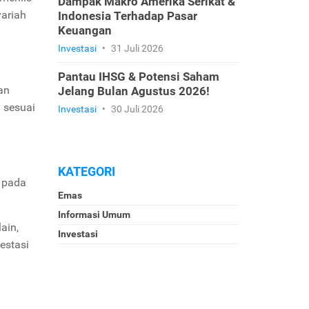
Dampak Makro Amerika Serikat &
yariah
Indonesia Terhadap Pasar
Keuangan
Investasi
•
31 Juli 2026
Pantau IHSG & Potensi Saham
an
Jelang Bulan Agustus 2026!
i sesuai
Investasi
•
30 Juli 2026
KATEGORI
h
pada
Emas
Informasi Umum
ain,
Investasi
estasi