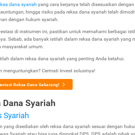
reksa dana syariah
yang cara kerjanya telah disesuaikan dengan
keuntungan, hingga risiko pada reksa dana syariah telah dimodif
anan dengan hukum syariah.
tasi di instrumen ini, pastikan untuk memahami berbagai isti
ya. Sebab, ada banyak istilah dalam reksa dana syariah yang
leh masyarakat umum.
istilah dalam reksa dana syariah yang penting Anda ketahui.
an menguntungkan? Cermati Invest solusinya!
vestasi Reksa Dana Sekarang!
a Dana Syariah
 Syariah
an yang disediakan oleh reksa dana syariah sesuai dengan huk
as Syariah atau bisa juga disingkat DPS. DPS adalah pihak y