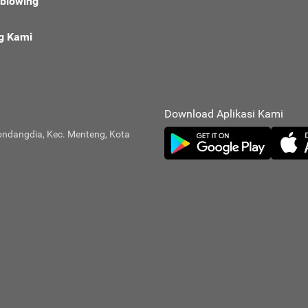
eblowing
g Kami
Download Aplikasi Kami
ondangdia, Kec. Menteng, Kota