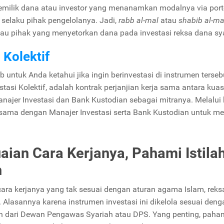
i pemilik dana atau investor yang menanamkan modalnya via port
i selaku pihak pengelolanya. Jadi,
rabb al-mal
atau
shabib al-m
tau pihak yang menyetorkan dana pada investasi reksa dana sy
 Kolektif
ib untuk Anda ketahui jika ingin berinvestasi di instrumen terseb
stasi Kolektif, adalah kontrak perjanjian kerja sama antara kua
najer Investasi dan Bank Kustodian sebagai mitranya. Melalui 
a sama dengan Manajer Investasi serta Bank Kustodian untuk m
ian Cara Kerjanya, Pahami Istila
h
 cara kerjanya yang tak sesuai dengan aturan agama Islam, rek
ih. Alasannya karena instrumen investasi ini dikelola sesuai den
n dari Dewan Pengawas Syariah atau DPS. Yang penting, paha