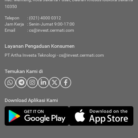
10350
Telepon
:
(021) 4000 0312
Jam Kerja
: Senin-Jumat 9:00-17:00
Email
:
cs@invest.cermati.com
Layanan Pengaduan Konsumen
PT Artha Investa Teknologi -
cs@invest.cermati.com
Temukan Kami di
Download Aplikasi Kami