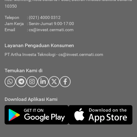
10350
Telepon
:
(021) 4000 0312
Jam Kerja
: Senin-Jumat 9:00-17:00
Email
:
cs@invest.cermati.com
Layanan Pengaduan Konsumen
PT Artha Investa Teknologi -
cs@invest.cermati.com
Temukan Kami di
Download Aplikasi Kami