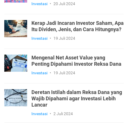
Investasi
•
20 Juli 2024
Kerap Jadi Incaran Investor Saham, Apa
Itu Dividen, Jenis, dan Cara Hitungnya?
Investasi
•
19 Juli 2024
Mengenal Net Asset Value yang
Penting Dipahami Investor Reksa Dana
Investasi
•
19 Juli 2024
Deretan Istilah dalam Reksa Dana yang
Wajib Dipahami agar Investasi Lebih
Lancar
Investasi
•
2 Juli 2024