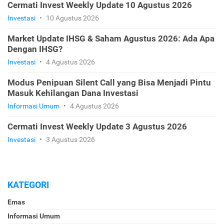
Cermati Invest Weekly Update 10 Agustus 2026
Investasi
•
10 Agustus 2026
Market Update IHSG & Saham Agustus 2026: Ada Apa
Dengan IHSG?
Investasi
•
4 Agustus 2026
Modus Penipuan Silent Call yang Bisa Menjadi Pintu
Masuk Kehilangan Dana Investasi
Informasi Umum
•
4 Agustus 2026
Cermati Invest Weekly Update 3 Agustus 2026
Investasi
•
3 Agustus 2026
KATEGORI
Emas
Informasi Umum