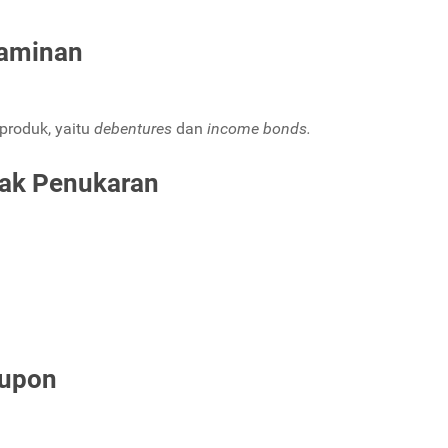
Jaminan
 produk, yaitu
debentures
dan
income bonds.
Hak Penukaran
Kupon