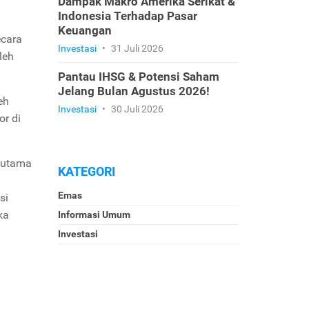
Dampak Makro Amerika Serikat &
Indonesia Terhadap Pasar
Keuangan
ecara
Investasi
•
31 Juli 2026
leh
Pantau IHSG & Potensi Saham
Jelang Bulan Agustus 2026!
eh
Investasi
•
30 Juli 2026
or di
k utama
KATEGORI
Emas
si
ka
Informasi Umum
Investasi