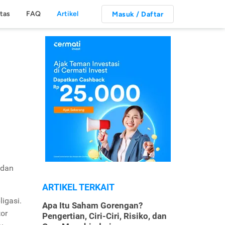
itas
FAQ
Artikel
Masuk / Daftar
 dan
ARTIKEL TERKAIT
igasi.
Apa Itu Saham Gorengan?
tor
Pengertian, Ciri-Ciri, Risiko, dan