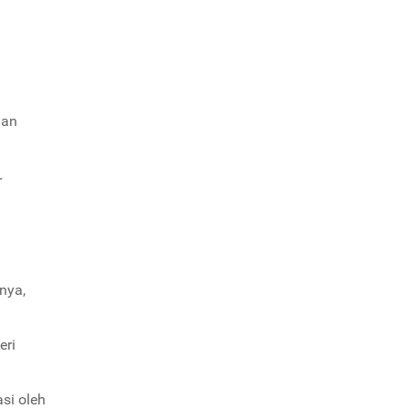
gan
r
nya,
eri
si oleh