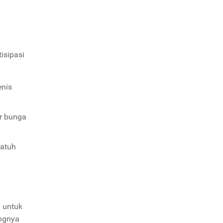
isipasi
enis
ar bunga
jatuh
l untuk
angnya