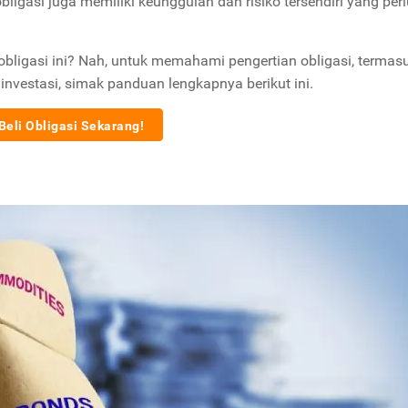
 obligasi juga memiliki keunggulan dan risiko tersendiri yang per
ligasi ini? Nah, untuk memahami pengertian obligasi, termasuk
investasi, simak panduan lengkapnya berikut ini.
Beli Obligasi Sekarang!