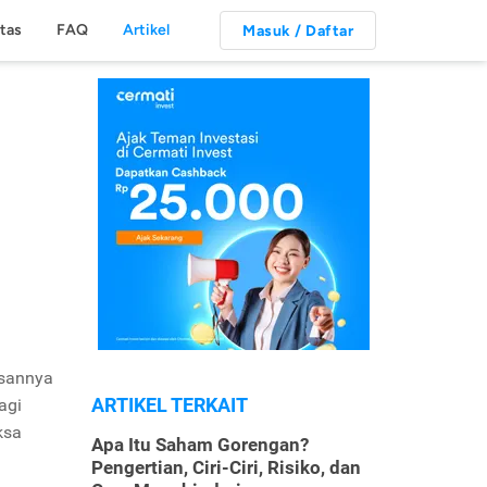
itas
FAQ
Artikel
Masuk / Daftar
asannya
ARTIKEL TERKAIT
agi
ksa
Apa Itu Saham Gorengan?
Pengertian, Ciri-Ciri, Risiko, dan