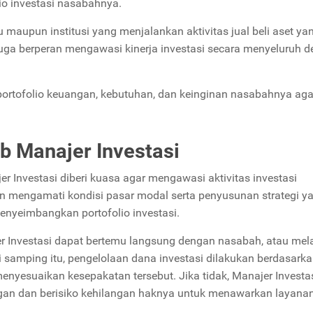
io investasi nasabahnya.
du maupun institusi yang menjalankan aktivitas jual beli aset ya
i juga berperan mengawasi kinerja investasi secara menyeluruh 
portofolio keuangan, kebutuhan, dan keinginan nasabahnya aga
 Manajer Investasi
jer Investasi diberi kuasa agar mengawasi aktivitas investasi
n mengamati kondisi pasar modal serta penyusunan strategi y
nyeimbangkan portofolio investasi.
Investasi dapat bertemu langsung dengan nasabah, atau mela
Di samping itu, pengelolaan dana investasi dilakukan berdasarka
enyesuaikan kesepakatan tersebut. Jika tidak, Manajer Investa
angan dan berisiko kehilangan haknya untuk menawarkan layana