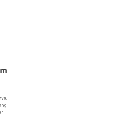
am
nya,
Yang
ar