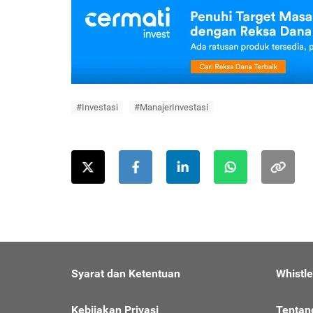
#Investasi
#ManajerInvestasi
Syarat dan Ketentuan
Whistl
Kebijakan Privasi
Tentan