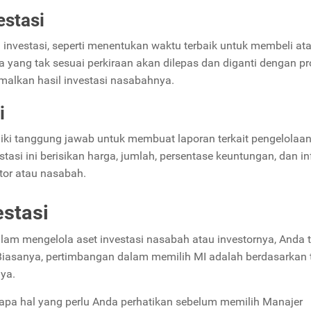
stasi
nvestasi, seperti menentukan waktu terbaik untuk membeli at
a yang tak sesuai perkiraan akan dilepas dan diganti dengan p
malkan hasil investasi nasabahnya.
si
liki tanggung jawab untuk membuat laporan terkait pengelolaa
estasi ini berisikan harga, jumlah, persentase keuntungan, dan i
stor atau nasabah.
estasi
am mengelola aset investasi nasabah atau investornya, Anda 
Biasanya, pertimbangan dalam memilih MI adalah berdasarkan 
ya.
erapa hal yang perlu Anda perhatikan sebelum memilih Manajer