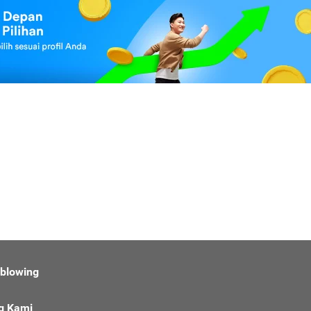
eblowing
g Kami