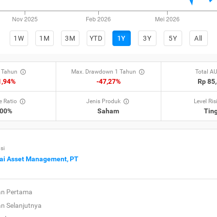
1W
1M
3M
YTD
1Y
3Y
5Y
All
 Tahun
Max. Drawdown 1 Tahun
Total A
1,94%
-47,27%
Rp 85
 Ratio
Jenis Produk
Level Ris
,00%
Saham
Ting
si
ai Asset Management, PT
an Pertama
an Selanjutnya