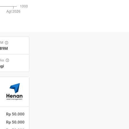
UM
,89M
iko
gi
Rp 50.000
Rp 50.000