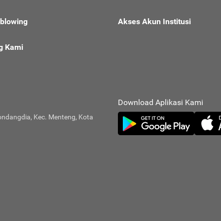
eblowing
Akses Akun Institusi
g Kami
Download Aplikasi Kami
ondangdia, Kec. Menteng, Kota