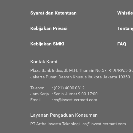
Syarat dan Ketentuan
Whistl
Kebijakan Privasi
Tentan
Kebijakan SMKI
FAQ
Kontak Kami
Plaza Bank Index, Jl. M.H. Thamrin No.57, RT.9/RW.5 G
Jakarta Pusat, Daerah Khusus Ibukota Jakarta 10350
Telepon
: (021) 4000 0312
Jam Kerja
: Senin-Jumat 9:00-17:00
Email
:
cs@invest.cermati.com
Layanan Pengaduan Konsumen
PT Artha Investa Teknologi -
cs@invest.cermati.com