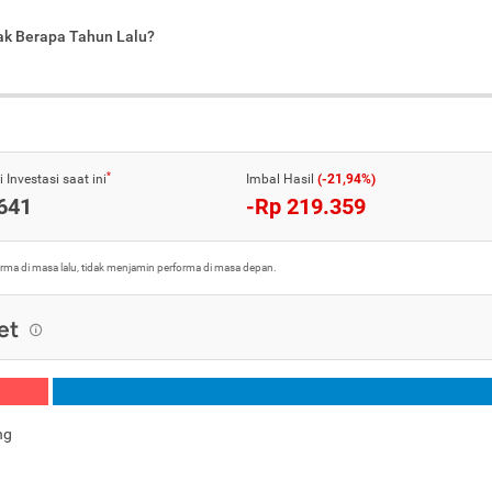
jak Berapa Tahun Lalu?
*
 Investasi saat ini
Imbal Hasil
(-21,94%)
641
-Rp 219.359
orma di masa lalu, tidak menjamin performa di masa depan.
et
ng