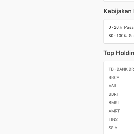
Kebijakan 
0 - 20%
Pasa
80 - 100%
S
Top Holdi
TD - BANK BR
BBCA
ASII
BBRI
BMRI
AMRT
TINS
SSIA