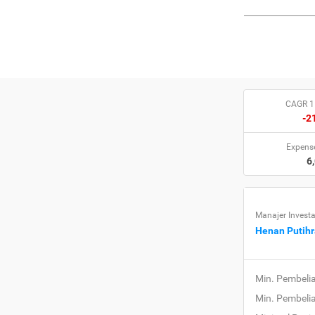
CAGR 1
-2
Expense
6
Manajer Investa
Henan Putihr
Min. Pembeli
Min. Pembeli