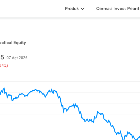
Produk
Cermati Invest Priori
ctical Equity
05
07 Agt 2026
,94%)