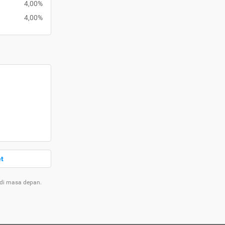
4,00%
4,00%
et
 di masa depan.