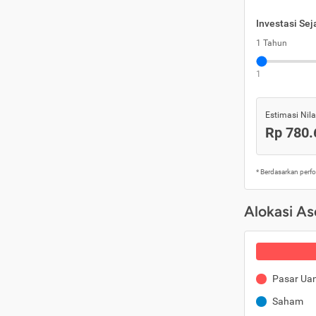
Investasi Se
1 Tahun
1
Estimasi Nilai
Rp 780.
* Berdasarkan perf
Alokasi As
Pasar Ua
Saham