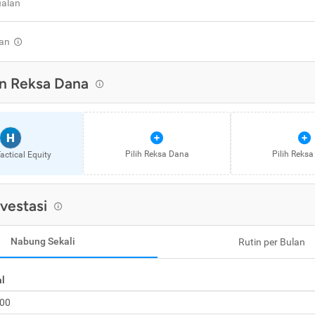
ualan
an
n Reksa Dana
H
Pilih Reksa Dana
Pilih Reks
ctical Equity
nvestasi
Nabung Sekali
Rutin per Bulan
al