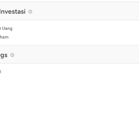
Investasi
r Uang
aham
ngs
I