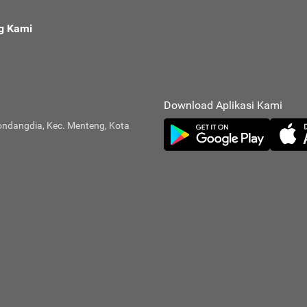
g Kami
Download Aplikasi Kami
ondangdia, Kec. Menteng, Kota