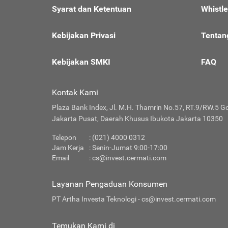
Syarat dan Ketentuan
Whistl
Kebijakan Privasi
Tentan
Kebijakan SMKI
FAQ
Kontak Kami
Plaza Bank Index, Jl. M.H. Thamrin No.57, RT.9/RW.5 G
Jakarta Pusat, Daerah Khusus Ibukota Jakarta 10350
Telepon
: (021) 4000 0312
Jam Kerja
: Senin-Jumat 9:00-17:00
Email
:
cs@invest.cermati.com
Layanan Pengaduan Konsumen
PT Artha Investa Teknologi -
cs@invest.cermati.com
Temukan Kami di