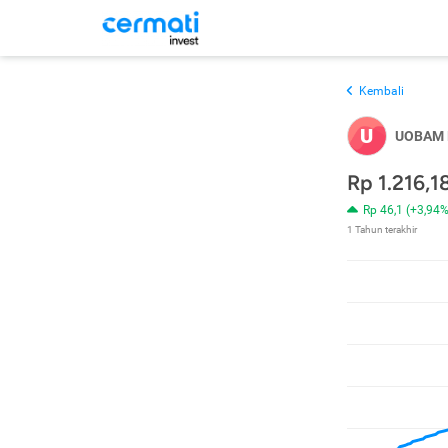
Kembali
U
UOBAM E
Rp 1.216,1
Rp 46,1 (+3,94%
1 Tahun terakhir