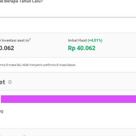
jak Berapa Tahun Lalu?
*
 Investasi saat ini
Imbal Hasil
(+4,01%)
0.062
Rp 40.062
orma di masa lalu, tidak menjamin performa di masa depan.
et
ng