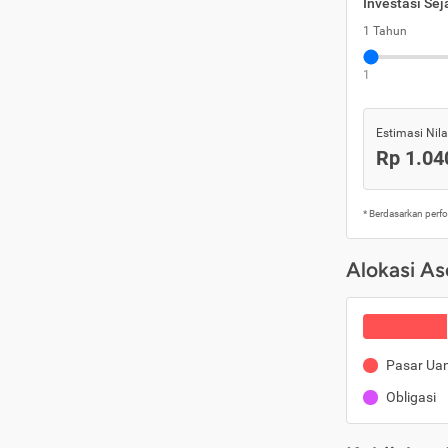
Investasi Se
1 Tahun
1
Estimasi Nilai
Rp 1.04
* Berdasarkan perf
Alokasi As
Pasar Ua
Obligasi