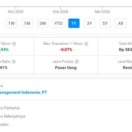
1W
1M
3M
YTD
1Y
3Y
5Y
All
 Tahun
Max. Drawdown 1 Tahun
Total A
,94%
-0,07%
Rp 38
 Ratio
Jenis Produk
Level Ris
,41%
Pasar Uang
Ren
si
anagement Indonesia, PT
an Pertama
an Selanjutnya
ualan