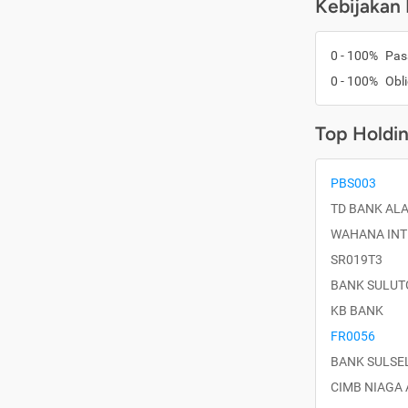
Kebijakan 
0 - 100%
Pas
0 - 100%
Obli
Top Holdi
PBS003
TD BANK ALA
WAHANA INT
SR019T3
BANK SULUT
KB BANK
FR0056
BANK SULSE
CIMB NIAGA