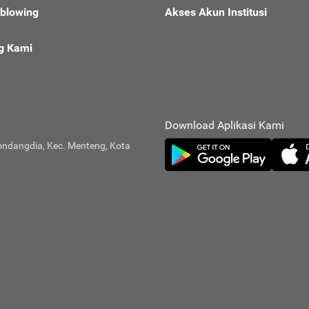
eblowing
Akses Akun Institusi
g Kami
Download Aplikasi Kami
ondangdia, Kec. Menteng, Kota