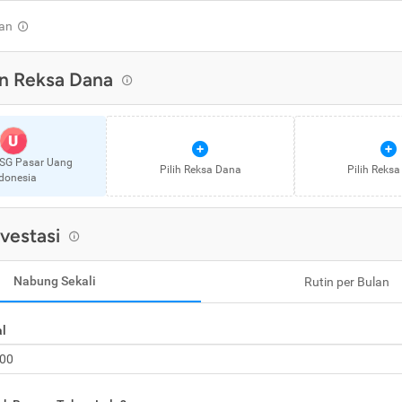
an
n Reksa Dana
U
SG Pasar Uang
Pilih Reksa Dana
Pilih Reks
donesia
nvestasi
Nabung Sekali
Rutin per Bulan
al