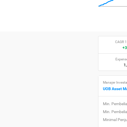
CAGR 1
+3
Expense
1
Manajer Investa
UOB Asset M
Min. Pembeli
Min. Pembeli
Minimal Penj