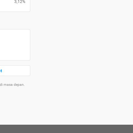
3,12%
et
 di masa depan.