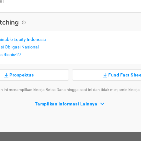
RI
tching
nable Equity Indonesia
i Obligasi Nasional
 Bisnis-27
Prospektus
Fund Fact She
n ini menampilkan kinerja Reksa Dana hingga saat ini dan tidak menjamin kinerja
Tampilkan Informasi Lainnya