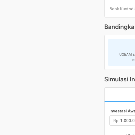
Bank Kustodi
Bandingka
UOBAM E
In
Simulasi I
Investasi Aw
Rp