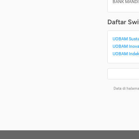
BANK MANDI
Daftar Swi
UOBAM Sustai
UOBAM Inovas
UOBAM Indeks
Data di halama