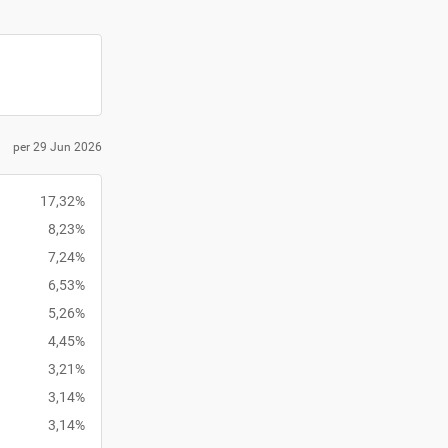
per 29 Jun 2026
17,32%
8,23%
7,24%
6,53%
5,26%
4,45%
3,21%
3,14%
3,14%