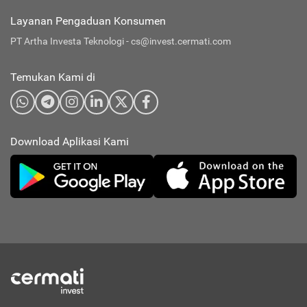
Layanan Pengaduan Konsumen
PT Artha Investa Teknologi -
cs@invest.cermati.com
Temukan Kami di
Download Aplikasi Kami