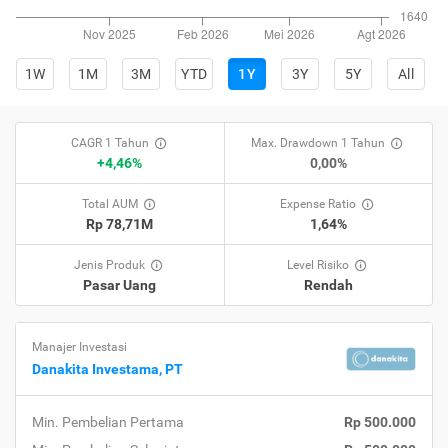
1W
1M
3M
YTD
1Y
3Y
5Y
All
CAGR 1 Tahun
Max. Drawdown 1 Tahun
+4,46%
0,00%
Total AUM
Expense Ratio
Rp 78,71M
1,64%
Jenis Produk
Level Risiko
Pasar Uang
Rendah
Manajer Investasi
Danakita Investama, PT
Min. Pembelian Pertama
Rp 500.000