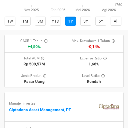
1W
1M
3M
YTD
1Y
3Y
5Y
All
CAGR 1 Tahun
Max. Drawdown 1 Tahun
+4,50%
-0,14%
Total AUM
Expense Ratio
Rp 509,57M
1,66%
Jenis Produk
Level Risiko
Pasar Uang
Rendah
Manajer Investasi
Ciptadana Asset Management, PT