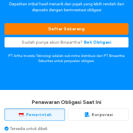
Dapatkan imbal hasil menarik dan pajak yang lebih rendah dari
deposito dengan berinvestasi obligasi
Daftar Sekarang
Sudah punya akun Binaartha?
Beli Obligasi
PT Artha Investa Teknologi adalah sub-mitra distribusi dari PT Binaartha
Sekuritas untuk penjualan obligasi.
Penawaran Obligasi Saat Ini
Pemerintah
Korporasi
Tersedia untuk dibeli