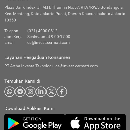
Plaza Bank Index, Jl. M.H. Thamrin No.57, RT.9/RW.5 Gondangdia,
Kec. Menteng, Kota Jakarta Pusat, Daerah Khusus Ibukota Jakarta
10350
Telepon
:
(021) 4000 0312
Jam Kerja
: Senin-Jumat 9:00-17:00
Email
:
cs@invest.cermati.com
Layanan Pengaduan Konsumen
PT Artha Investa Teknologi -
cs@invest.cermati.com
Temukan Kami di
Download Aplikasi Kami