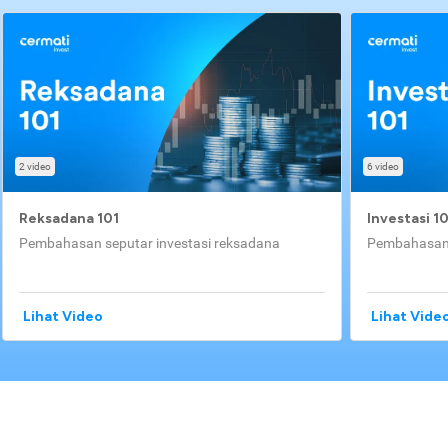
2 video
6 video
Reksadana 101
Investasi 1
Pembahasan seputar investasi reksadana
Pembahasan 
Lihat Video
Lihat Vide