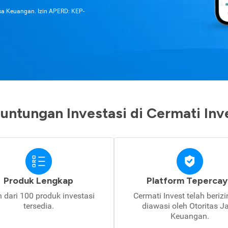
asa Keuangan. Izin APERD: KEP-
untungan Investasi di Cermati Inv
Produk Lengkap
Platform Tepercay
h dari 100 produk investasi
Cermati Invest telah beriz
tersedia.
diawasi oleh Otoritas J
Keuangan.