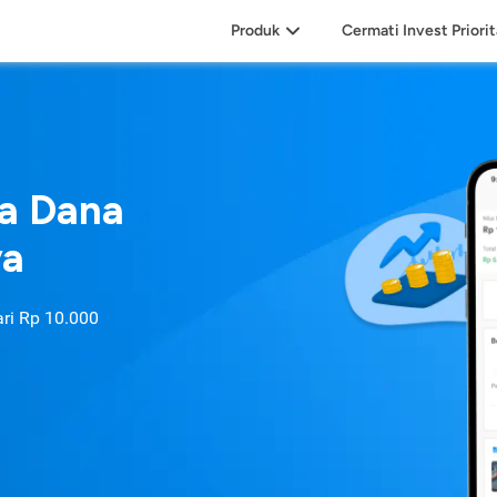
Produk
Cermati Invest Priori
sa Dana
ya
ari
Rp 10.000