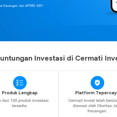
asa Keuangan. Izin APERD: KEP-
untungan Investasi di Cermati Inv
Produk Lengkap
Platform Tepercay
h dari 100 produk investasi
Cermati Invest telah beriz
tersedia.
diawasi oleh Otoritas J
Keuangan.