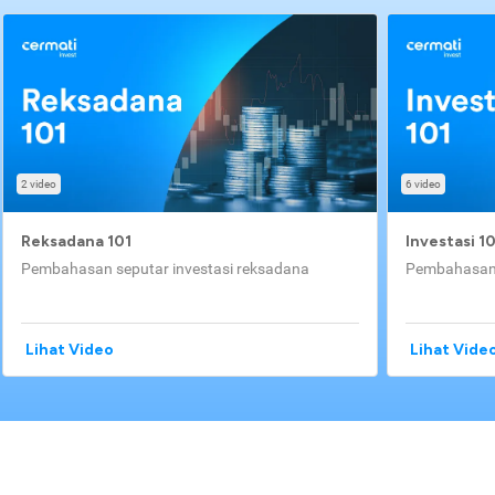
2 video
6 video
Reksadana 101
Investasi 1
Pembahasan seputar investasi reksadana
Pembahasan 
Lihat Video
Lihat Vide