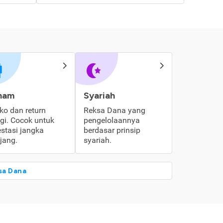
ham
Syariah
iko dan return
Reksa Dana yang
ggi. Cocok untuk
pengelolaannya
estasi jangka
berdasar prinsip
jang.
syariah.
sa Dana