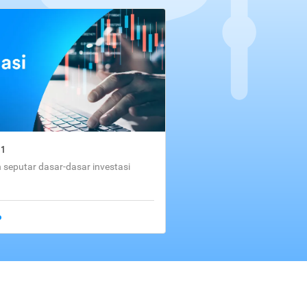
01
seputar dasar-dasar investasi
o