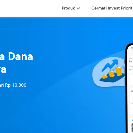
Produk
Cermati Invest Priori
sa Dana
ya
ari
Rp 10.000