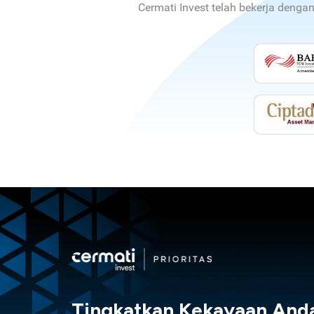
Cermati Invest telah bekerja denga
Tingkatkan Kekayaan And