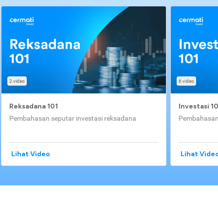
2 video
6 video
Reksadana 101
Investasi 1
Pembahasan seputar investasi reksadana
Pembahasan 
Lihat Video
Lihat Vide