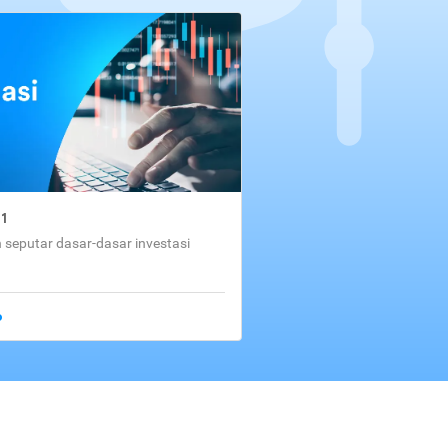
01
seputar dasar-dasar investasi
o