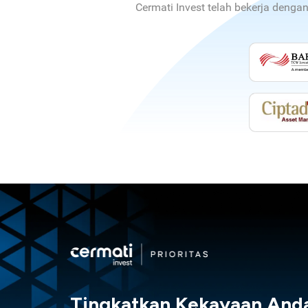
Cermati Invest telah bekerja denga
Tingkatkan Kekayaan And