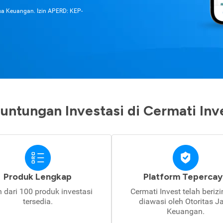
asa Keuangan. Izin APERD: KEP-
untungan Investasi di Cermati Inv
Produk Lengkap
Platform Tepercay
h dari 100 produk investasi
Cermati Invest telah beriz
tersedia.
diawasi oleh Otoritas J
Keuangan.