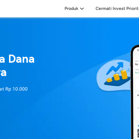
Produk
Cermati Invest Priori
sa Dana
ya
ari
Rp 10.000