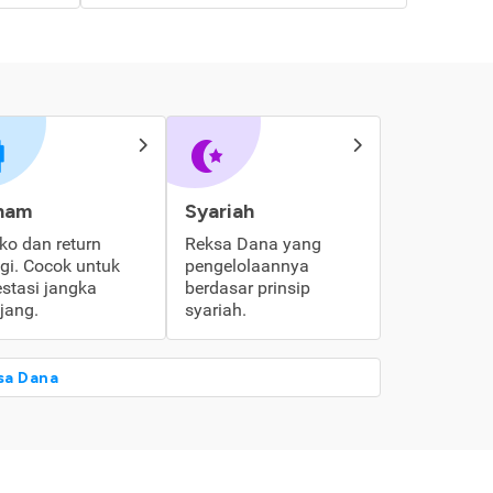
ham
Syariah
iko dan return
Reksa Dana yang
ggi. Cocok untuk
pengelolaannya
estasi jangka
berdasar prinsip
jang.
syariah.
sa Dana