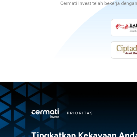
Cermati Invest telah bekerja denga
Tingkatkan Kekayaan And