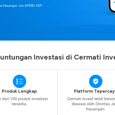
asa Keuangan. Izin APERD: KEP-
untungan Investasi di Cermati Inv
Produk Lengkap
Platform Tepercay
h dari 100 produk investasi
Cermati Invest telah beriz
tersedia.
diawasi oleh Otoritas J
Keuangan.