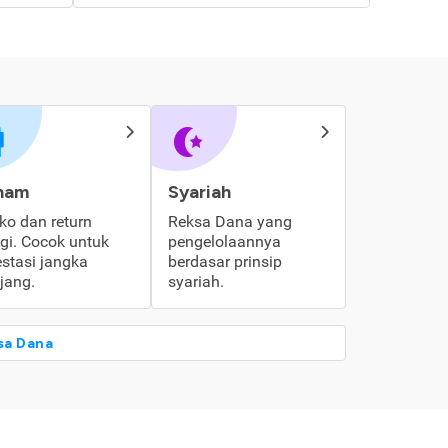
ham
Syariah
iko dan return
Reksa Dana yang
ggi. Cocok untuk
pengelolaannya
estasi jangka
berdasar prinsip
jang.
syariah.
sa Dana