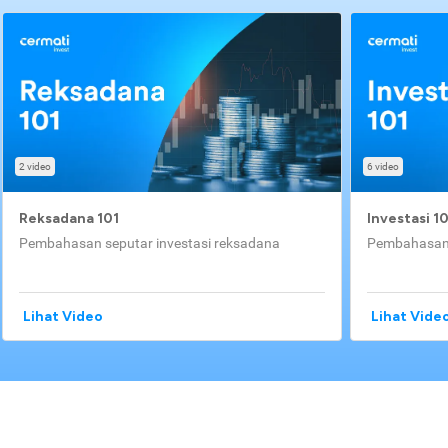
2 video
6 video
Reksadana 101
Investasi 1
Pembahasan seputar investasi reksadana
Pembahasan 
Lihat Video
Lihat Vide