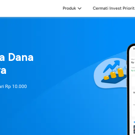
Produk
Cermati Invest Priori
sa Dana
ya
ari
Rp 10.000