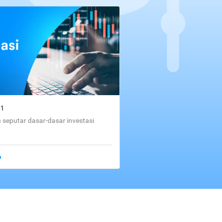
01
seputar dasar-dasar investasi
o