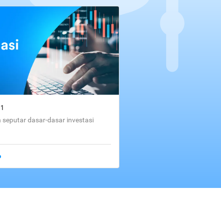
01
seputar dasar-dasar investasi
o