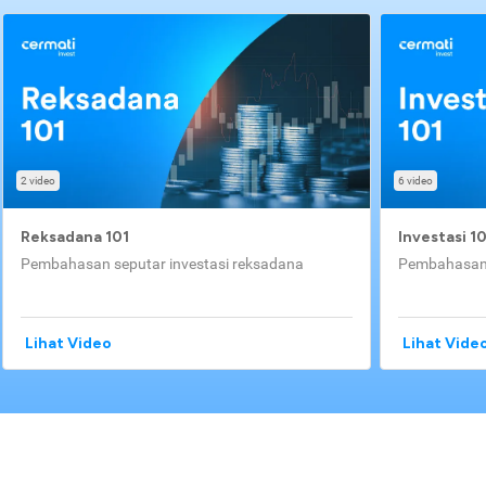
2 video
6 video
Reksadana 101
Investasi 1
Pembahasan seputar investasi reksadana
Pembahasan 
Lihat Video
Lihat Vide