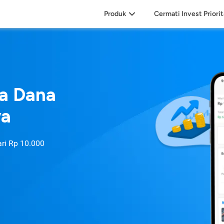
Produk
Cermati Invest Priori
sa Dana
ya
ari
Rp 10.000