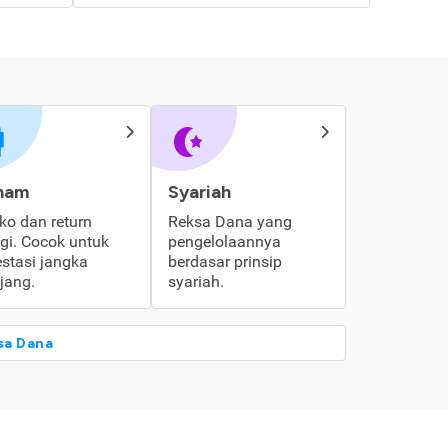
ham
Syariah
iko dan return
Reksa Dana yang
ggi. Cocok untuk
pengelolaannya
estasi jangka
berdasar prinsip
jang.
syariah.
sa Dana