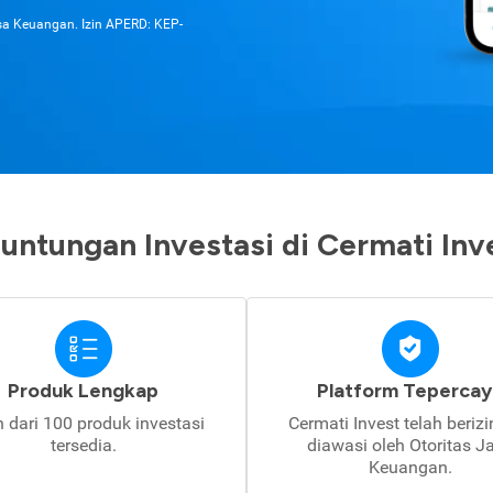
asa Keuangan. Izin APERD: KEP-
untungan Investasi di Cermati Inv
Produk Lengkap
Platform Tepercay
h dari 100 produk investasi
Cermati Invest telah beriz
tersedia.
diawasi oleh Otoritas J
Keuangan.