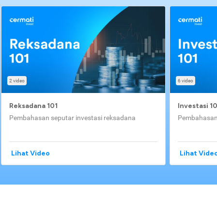
2 video
6 video
Reksadana 101
Investasi 1
Pembahasan seputar investasi reksadana
Pembahasan 
Lihat Video
Lihat Vide