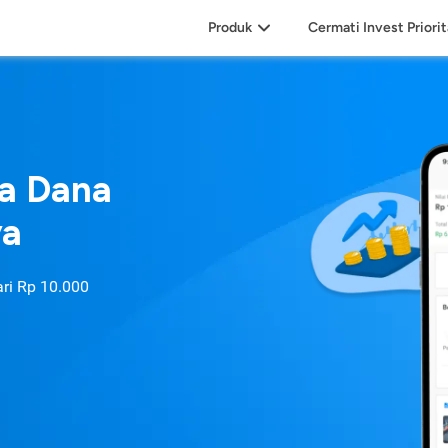
Produk
Cermati Invest Priori
sa Dana
ya
ari
Rp 10.000