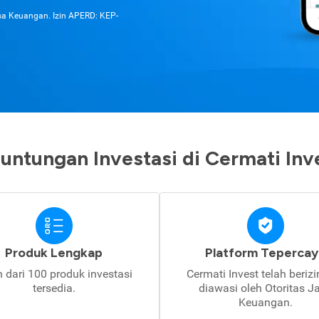
asa Keuangan. Izin APERD: KEP-
untungan Investasi di Cermati Inv
Produk Lengkap
Platform Tepercay
h dari 100 produk investasi
Cermati Invest telah beriz
tersedia.
diawasi oleh Otoritas J
Keuangan.