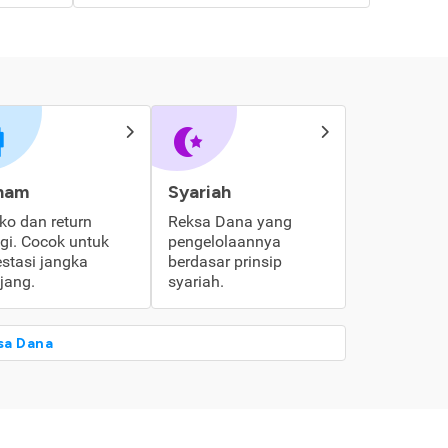
ham
Syariah
iko dan return
Reksa Dana yang
ggi. Cocok untuk
pengelolaannya
estasi jangka
berdasar prinsip
jang.
syariah.
sa Dana