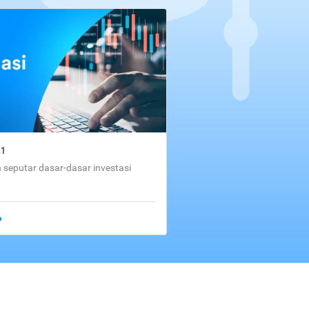
01
seputar dasar-dasar investasi
o