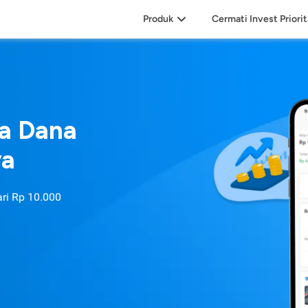
Produk
Cermati Invest Priori
sa Dana
ya
ari
Rp 10.000