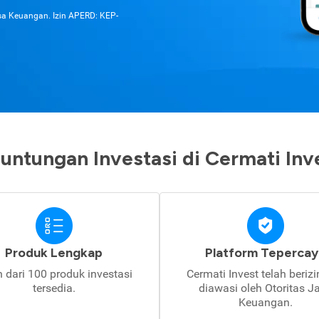
asa Keuangan. Izin APERD: KEP-
untungan Investasi di Cermati Inv
Produk Lengkap
Platform Tepercay
h dari 100 produk investasi
Cermati Invest telah beriz
tersedia.
diawasi oleh Otoritas J
Keuangan.