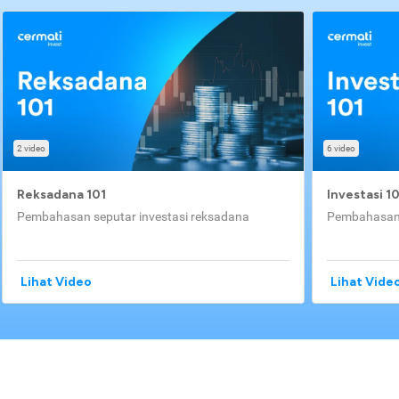
2 video
6 video
Reksadana 101
Investasi 1
Pembahasan seputar investasi reksadana
Pembahasan 
Lihat Video
Lihat Vide