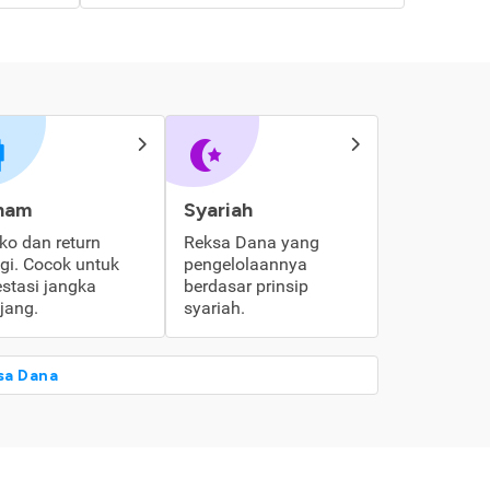
ham
Syariah
iko dan return
Reksa Dana yang
ggi. Cocok untuk
pengelolaannya
estasi jangka
berdasar prinsip
jang.
syariah.
sa Dana