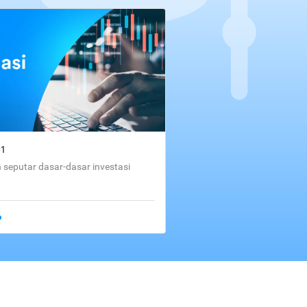
01
seputar dasar-dasar investasi
o