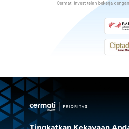
Cermati Invest telah bekerja denga
Tingkatkan Kekayaan And