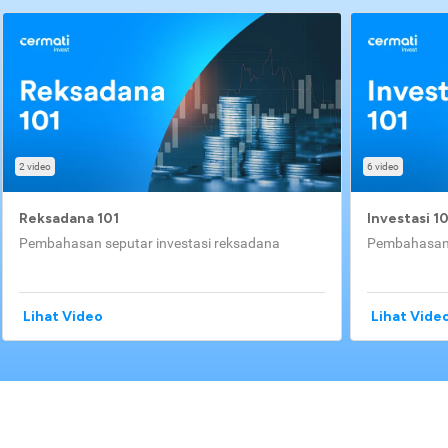
2 video
6 video
Reksadana 101
Investasi 1
Pembahasan seputar investasi reksadana
Pembahasan 
Lihat Video
Lihat Vide