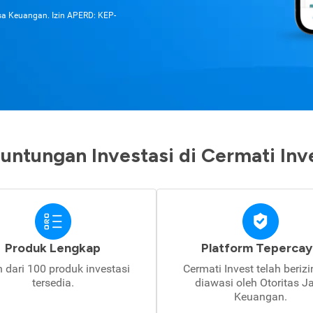
asa Keuangan. Izin APERD: KEP-
untungan Investasi di Cermati Inv
Produk Lengkap
Platform Tepercay
h dari 100 produk investasi
Cermati Invest telah beriz
tersedia.
diawasi oleh Otoritas J
Keuangan.