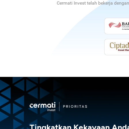
Cermati Invest telah bekerja denga
Tingkatkan Kekayaan And