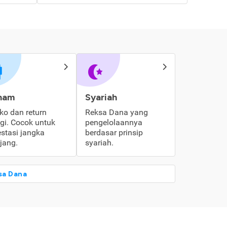
ham
Syariah
iko dan return
Reksa Dana yang
ggi. Cocok untuk
pengelolaannya
estasi jangka
berdasar prinsip
jang.
syariah.
sa Dana