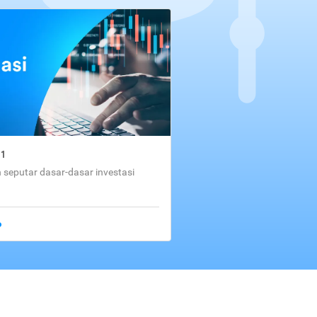
01
seputar dasar-dasar investasi
o