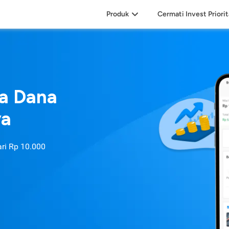
Produk
Cermati Invest Priori
sa Dana
ya
ari
Rp 10.000