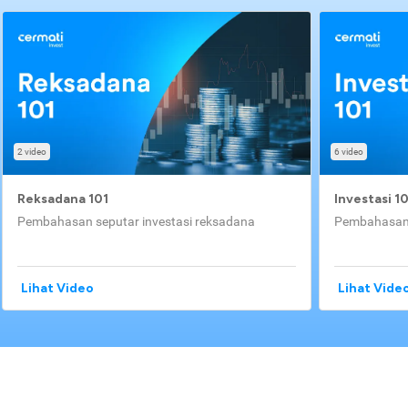
2 video
6 video
Reksadana 101
Investasi 1
Pembahasan seputar investasi reksadana
Pembahasan 
Lihat Video
Lihat Vide