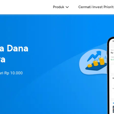
Produk
Cermati Invest Priori
sa Dana
ya
ari
Rp 10.000