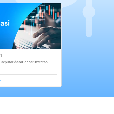
01
seputar dasar-dasar investasi
o