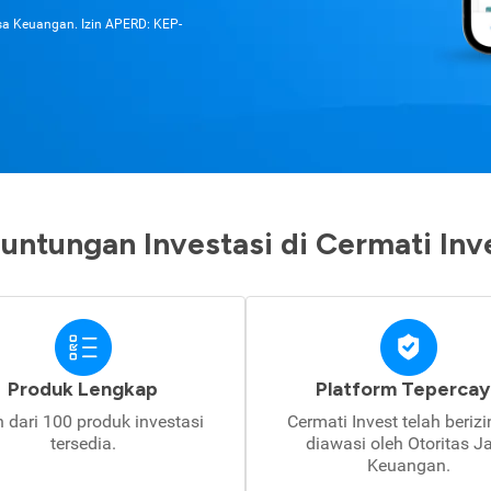
asa Keuangan. Izin APERD: KEP-
untungan Investasi di Cermati Inv
Produk Lengkap
Platform Tepercay
h dari 100 produk investasi
Cermati Invest telah beriz
tersedia.
diawasi oleh Otoritas J
Keuangan.