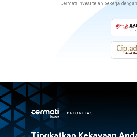
Cermati Invest telah bekerja denga
Tingkatkan Kekayaan And