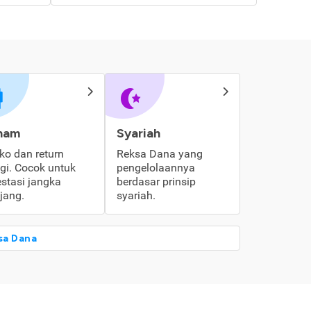
ham
Syariah
iko dan return
Reksa Dana yang
ggi. Cocok untuk
pengelolaannya
estasi jangka
berdasar prinsip
jang.
syariah.
sa Dana