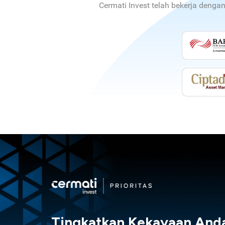
Cermati Invest telah bekerja denga
Tingkatkan Kekayaan And