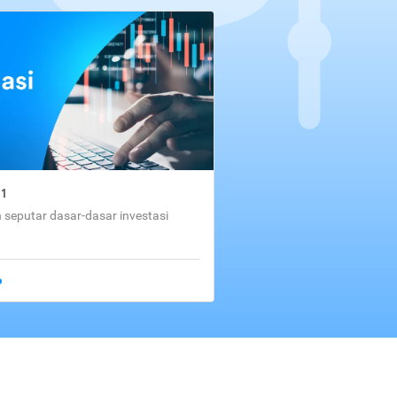
01
seputar dasar-dasar investasi
o