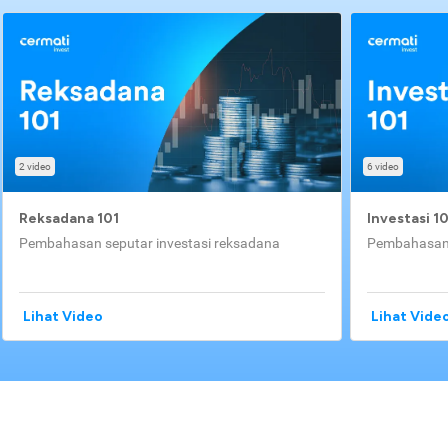
2 video
6 video
Reksadana 101
Investasi 1
Pembahasan seputar investasi reksadana
Pembahasan 
Lihat Video
Lihat Vide