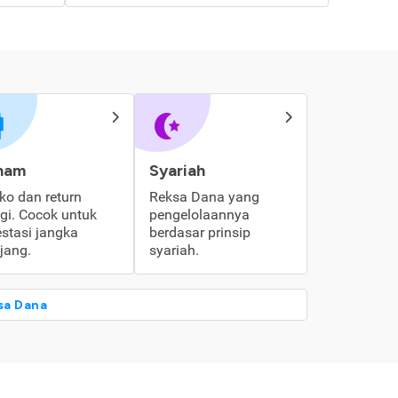
ham
Syariah
iko dan return
Reksa Dana yang
ggi. Cocok untuk
pengelolaannya
estasi jangka
berdasar prinsip
jang.
syariah.
sa Dana