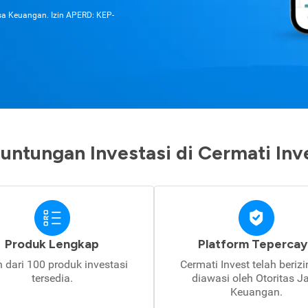
asa Keuangan. Izin APERD: KEP-
untungan Investasi di Cermati Inv
Produk Lengkap
Platform Tepercay
h dari 100 produk investasi
Cermati Invest telah beriz
tersedia.
diawasi oleh Otoritas J
Keuangan.