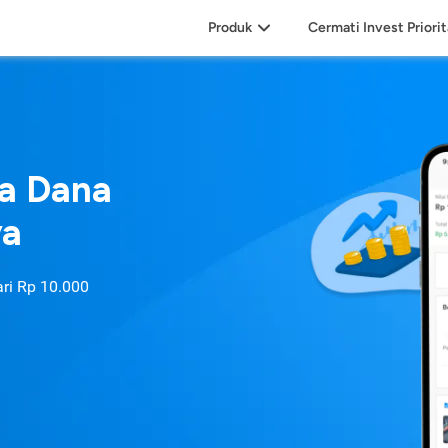
Produk
Cermati Invest Priori
sa Dana
ya
ari
Rp 10.000