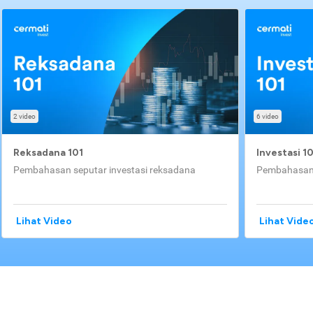
2 video
6 video
Reksadana 101
Investasi 1
Pembahasan seputar investasi reksadana
Pembahasan 
Lihat Video
Lihat Vide