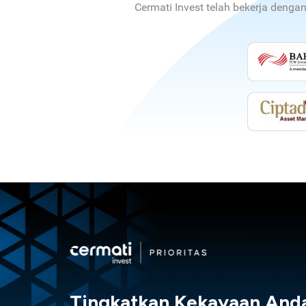
Cermati Invest telah bekerja denga
Tingkatkan Kekayaan And