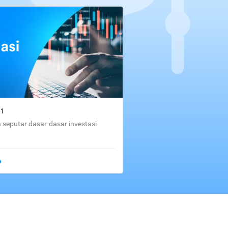
01
seputar dasar-dasar investasi
o