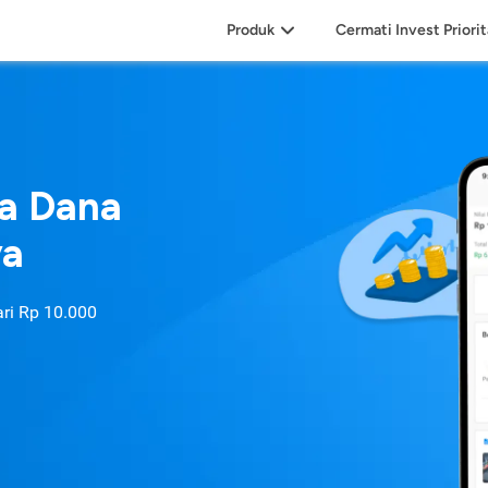
Produk
Cermati Invest Priori
sa Dana
ya
ari
Rp 10.000