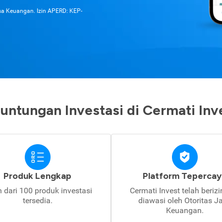
asa Keuangan. Izin APERD: KEP-
untungan Investasi di Cermati Inv
Produk Lengkap
Platform Tepercay
h dari 100 produk investasi
Cermati Invest telah beriz
tersedia.
diawasi oleh Otoritas J
Keuangan.