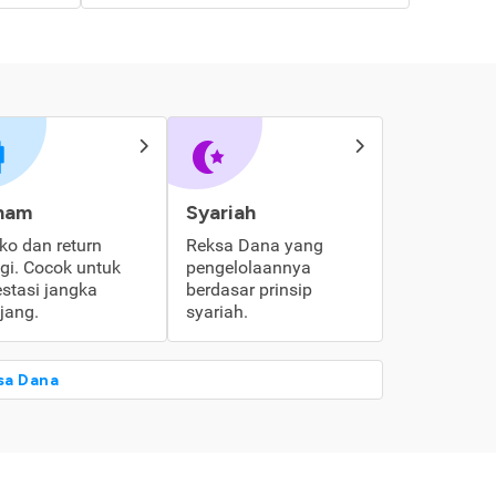
ham
Syariah
iko dan return
Reksa Dana yang
ggi. Cocok untuk
pengelolaannya
estasi jangka
berdasar prinsip
jang.
syariah.
sa Dana